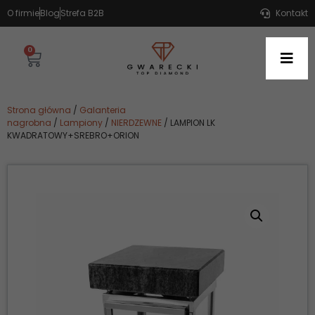
O firmie
Blog
Strefa B2B
Kontakt
0
Strona główna
/
Galanteria
nagrobna
/
Lampiony
/
NIERDZEWNE
/ LAMPION LK
KWADRATOWY+SREBRO+ORION