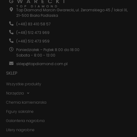
Statystyka
Top Diamond Marcin Gwarecki, ul. Żeromskiego 45 / lokal IX,
Abyśmy mogli
21-500 Biała Podlaska
poprawić
funkcjonalność
(+48) 83 410 58 57
i strukturę
(+48) 512 473 969
strony
internetowej,
(+48) 512 473 959
na podstawie
tego, jak
Poniedziałek – Piątek 8:00 do 18:00
strona jest
Sobota - 8:00 - 13:00
używana.
sklep@topdiamond.com.pl
SKLEP
Doświadczenie
Wszystkie produkty
Aby nasza
strona
Narzędzia
internetowa
działała jak
Chemia kamieniarska
najlepiej
podczas
Figury sakralne
twojego
Galanteria nagrobna
przejścia na nią.
Jeśli odrzucisz
Litery nagrobne
te pliki cookie,
niektóre funkcje