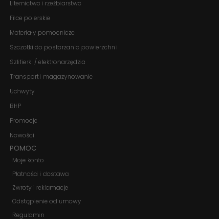
Liternictwo i rzeźbiarstwo
znikną ze strony
internetowej.
Filce polerskie
Materiały pomocnicze
Szczotki do postarzania powierzchni
Marketing
Udostępniając
Szlifierki / elektronarzędzia
swoje
zainteresowania i
Transport i magazynowanie
zachowania
podczas
Uchwyty
odwiedzania naszej
BHP
strony, zwiększasz
szansę na
Promocje
zobaczenie
spersonalizowanych
Nowości
treści i ofert.
POMOC
Moje konto
Płatności i dostawa
Zwroty i reklamacje
Odstąpienie od umowy
Regulamin