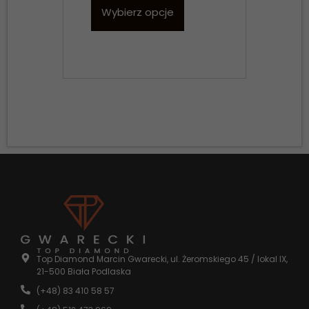
Wybierz opcje
D
Konieczne
Te pliki cookie
nie są
opcjonalne. Są
one potrzebne
do
funkcjonowania
strony
internetowej.
Top Diamond Marcin Gwarecki, ul. Żeromskiego 45 / lokal IX,
21-500 Biała Podlaska
Statystyka
(+48) 83 410 58 57
Abyśmy mogli