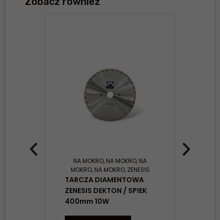
Zobacz również
NA MOKRO
,
NA MOKRO
,
NA
N
MOKRO
,
NA MOKRO
,
ZENESIS
MOK
TARCZA DIAMENTOWA
TAR
ZENESIS DEKTON / SPIEK
406
400mm 10W