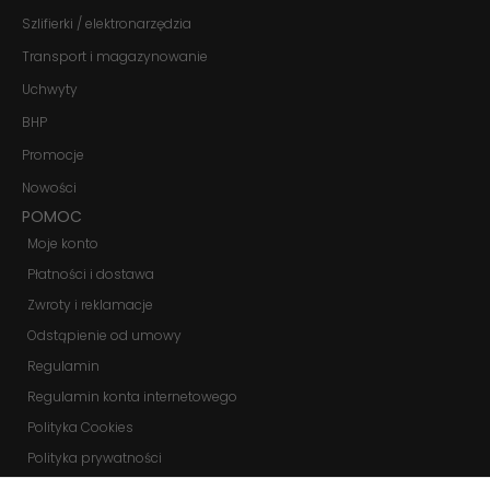
Szlifierki / elektronarzędzia
Marketing
Transport i magazynowanie
Udostępniając
swoje
Uchwyty
zainteresowania i
BHP
zachowania
podczas
Promocje
odwiedzania naszej
strony, zwiększasz
Nowości
szansę na
POMOC
zobaczenie
spersonalizowanych
Moje konto
treści i ofert.
Płatności i dostawa
Zwroty i reklamacje
Odstąpienie od umowy
Regulamin
Regulamin konta internetowego
Polityka Cookies
Polityka prywatności
Zmień ustawienia cookies