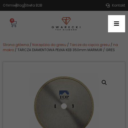
O firmie
Blog
Strefa B2B
Kontakt
0
Strona główna
/
Narzędzia do gresu
/
Tarcze do cięcia gresu
/
na
mokro
/ TARCZA DIAMENTOWA PEŁNA KEB 350mm MARMUR / GRES