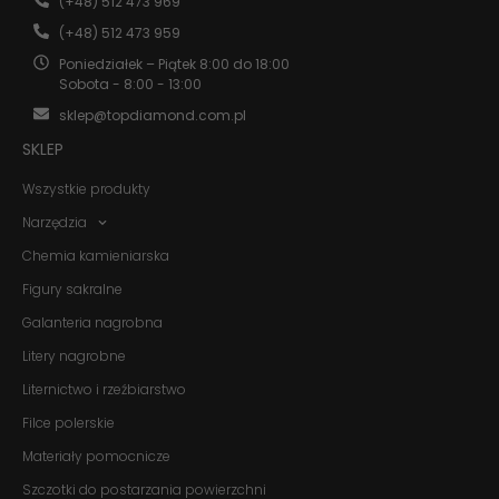
(+48) 512 473 969
poprawić
funkcjonalność
(+48) 512 473 959
i strukturę
strony
Poniedziałek – Piątek 8:00 do 18:00
internetowej,
Sobota - 8:00 - 13:00
na podstawie
sklep@topdiamond.com.pl
tego, jak
strona jest
SKLEP
używana.
Wszystkie produkty
Narzędzia
Doświadczenie
Aby nasza
Chemia kamieniarska
strona
internetowa
Figury sakralne
działała jak
Galanteria nagrobna
najlepiej
podczas
Litery nagrobne
twojego
przejścia na nią.
Liternictwo i rzeźbiarstwo
Jeśli odrzucisz
te pliki cookie,
Filce polerskie
niektóre funkcje
Materiały pomocnicze
znikną ze strony
internetowej.
Szczotki do postarzania powierzchni