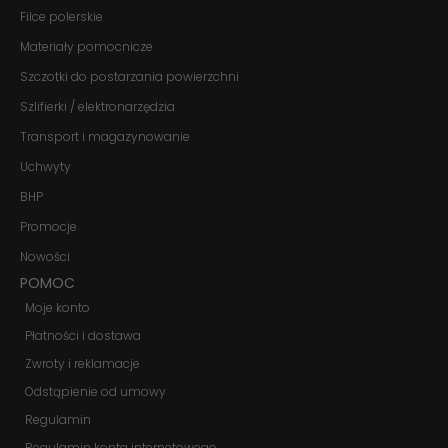
szansę na
Filce polerskie
zobaczenie
spersonalizowanych
Materiały pomocnicze
treści i ofert.
Szczotki do postarzania powierzchni
Szlifierki / elektronarzędzia
Transport i magazynowanie
Uchwyty
BHP
Promocje
Nowości
POMOC
Moje konto
Płatności i dostawa
Zwroty i reklamacje
Odstąpienie od umowy
Regulamin
Regulamin konta internetowego