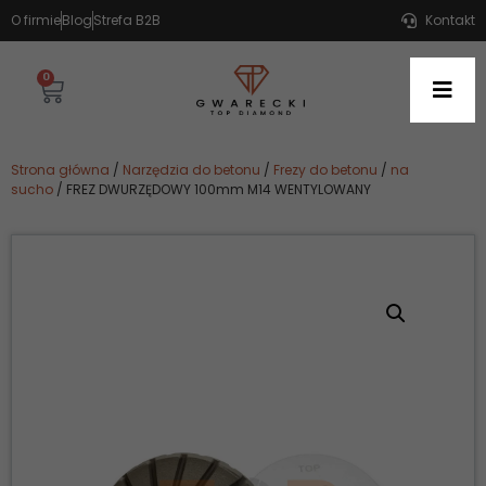
O firmie
Blog
Strefa B2B
Kontakt
0
Strona główna
/
Narzędzia do betonu
/
Frezy do betonu
/
na
sucho
/ FREZ DWURZĘDOWY 100mm M14 WENTYLOWANY