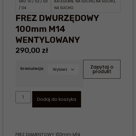
SKU:
01 / 02 / 03
KATEGORIE:
NA SUCHO
,
NA SUCHO
,
/ 04
NA SUCHO
FREZ DWURZĘDOWY
100mm M14
WENTYLOWANY
290,00
zł
Zapytaj o
Granulacja
produkt
Dodaj do koszyka
FREZ DIAMENTOWY 100mm M14