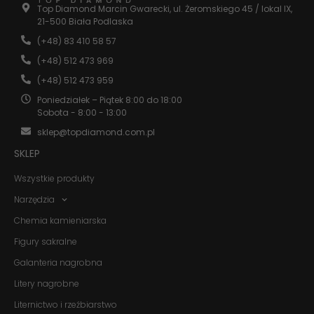
Top Diamond Marcin Gwarecki, ul. Żeromskiego 45 / lokal IX,
Doświadczenie
21-500 Biała Podlaska
Aby nasza
(+48) 83 410 58 57
strona
internetowa
(+48) 512 473 969
działała jak
najlepiej
(+48) 512 473 959
podczas
Poniedziałek – Piątek 8:00 do 18:00
twojego
Sobota - 8:00 - 13:00
przejścia na nią.
Jeśli odrzucisz
sklep@topdiamond.com.pl
te pliki cookie,
niektóre funkcje
SKLEP
znikną ze strony
internetowej.
Wszystkie produkty
Narzędzia
Marketing
Chemia kamieniarska
Udostępniając
Figury sakralne
swoje
zainteresowania i
Galanteria nagrobna
zachowania
podczas
Litery nagrobne
odwiedzania naszej
strony, zwiększasz
Liternictwo i rzeźbiarstwo