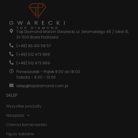
Statystyka
Abyśmy mogli
poprawić
Top Diamond Marcin Gwarecki, ul. Żeromskiego 45 / lokal IX,
funkcjonalność
21-500 Biała Podlaska
i strukturę
strony
(+48) 83 410 58 57
internetowej,
(+48) 512 473 969
na podstawie
tego, jak
(+48) 512 473 959
strona jest
używana.
Poniedziałek – Piątek 8:00 do 18:00
Sobota - 8:00 - 13:00
sklep@topdiamond.com.pl
Doświadczenie
SKLEP
Aby nasza
strona
Wszystkie produkty
internetowa
działała jak
Narzędzia
najlepiej
podczas
Chemia kamieniarska
twojego
przejścia na nią.
Figury sakralne
Jeśli odrzucisz