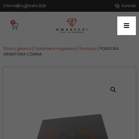
O firmie
Blog
Strefa B2B
Kontakt
0
Strona główna
/
Galanteria nagrobna
/
Poduszki
/ PODUSZKA
GRANITOWA CZARNA