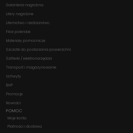
Galanteria nagrobna
te pliki cookie,
niektóre funkcje
Litery nagrobne
znikną ze strony
internetowej.
Liternictwo i rzeźbiarstwo
Filce polerskie
Marketing
Materiały pomocnicze
Udostępniając
Szczotki do postarzania powierzchni
swoje
zainteresowania i
Szlifierki / elektronarzędzia
zachowania
podczas
Transport i magazynowanie
odwiedzania naszej
strony, zwiększasz
Uchwyty
szansę na
BHP
zobaczenie
spersonalizowanych
Promocje
treści i ofert.
Nowości
POMOC
Moje konto
Płatności i dostawa