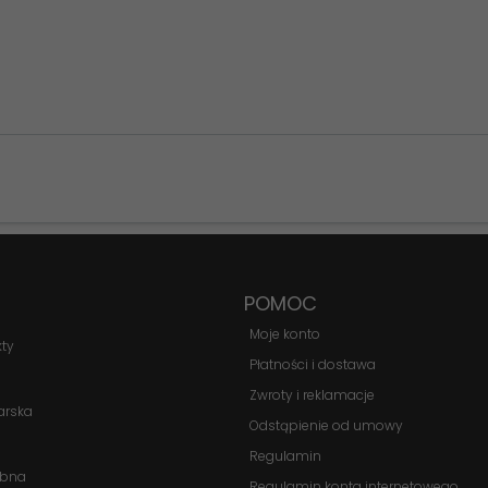
Konieczne
Te pliki cookie
nie są
opcjonalne. Są
one potrzebne
do
POMOC
funkcjonowania
Moje konto
strony
kty
Płatności i dostawa
internetowej.
Zwroty i reklamacje
arska
Odstąpienie od umowy
Statystyka
Regulamin
Abyśmy mogli
obna
Regulamin konta internetowego