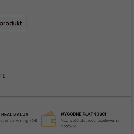
 produkt
TE
WYGODNE PŁATNOŚCI
 REALIZACJA
Możliwość płatności przelewem i
 paczki w ciągu 24h
gotówką