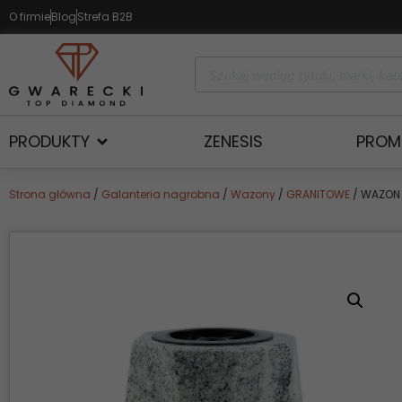
O firmie
Blog
Strefa B2B
PRODUKTY
ZENESIS
PROM
Strona główna
/
Galanteria nagrobna
/
Wazony
/
GRANITOWE
/ WAZON