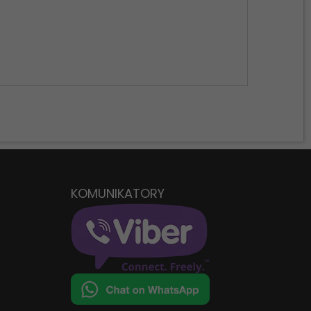
D
KOMUNIKATORY