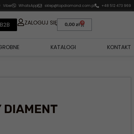
Viber
WhatsApp
sklep@topdiamond.com.pl
+48 512 473 969
ZALOGUJ SIĘ
0
 B2B
0,00
zł
AGROBNE
KATALOGI
KONTAKT
 DIAMENT