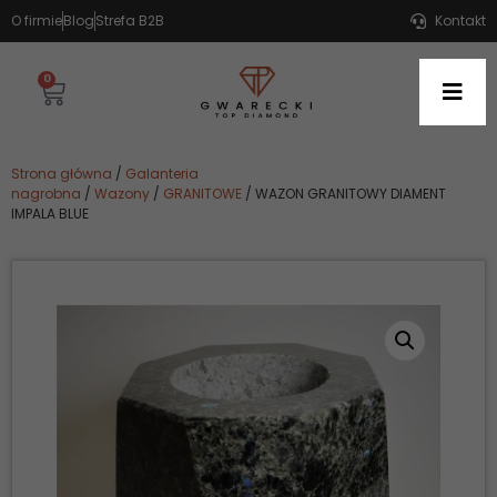
O firmie
Blog
Strefa B2B
Kontakt
0
Strona główna
/
Galanteria
nagrobna
/
Wazony
/
GRANITOWE
/ WAZON GRANITOWY DIAMENT
IMPALA BLUE