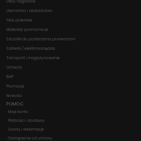
Litery nagrobne
niektóre funkcje
znikną ze strony
Liternictwo i rzeźbiarstwo
internetowej.
Filce polerskie
Materiały pomocnicze
Marketing
Szczotki do postarzania powierzchni
Udostępniając
swoje
Szlifierki / elektronarzędzia
zainteresowania i
zachowania
Transport i magazynowanie
podczas
Uchwyty
odwiedzania naszej
strony, zwiększasz
BHP
szansę na
zobaczenie
Promocje
spersonalizowanych
treści i ofert.
Nowości
POMOC
Moje konto
Płatności i dostawa
Zwroty i reklamacje
Odstąpienie od umowy