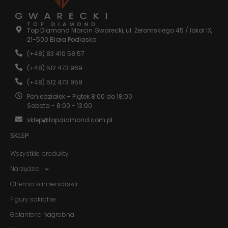
Statystyka
Abyśmy mogli
Top Diamond Marcin Gwarecki, ul. Żeromskiego 45 / lokal IX,
poprawić
21-500 Biała Podlaska
funkcjonalność
(+48) 83 410 58 57
i strukturę
strony
(+48) 512 473 969
internetowej,
na podstawie
(+48) 512 473 959
tego, jak
Poniedziałek – Piątek 8:00 do 18:00
strona jest
Sobota - 8:00 - 13:00
używana.
sklep@topdiamond.com.pl
SKLEP
Doświadczenie
Aby nasza
Wszystkie produkty
strona
internetowa
Narzędzia
działała jak
najlepiej
Chemia kamieniarska
podczas
Figury sakralne
twojego
przejścia na nią.
Galanteria nagrobna
Jeśli odrzucisz
te pliki cookie,