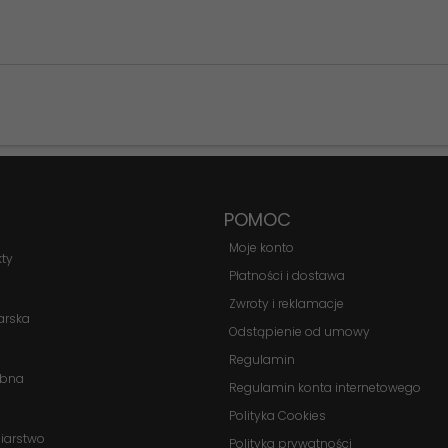
Konieczne
Te pliki cookie
nie są
opcjonalne. Są
POMOC
one potrzebne
do
Moje konto
kty
funkcjonowania
Płatności i dostawa
strony
Zwroty i reklamacje
internetowej.
arska
Odstąpienie od umowy
Regulamin
Statystyka
obna
Regulamin konta internetowego
Abyśmy mogli
Polityka Cookies
poprawić
biarstwo
funkcjonalność
Polityka prywatności