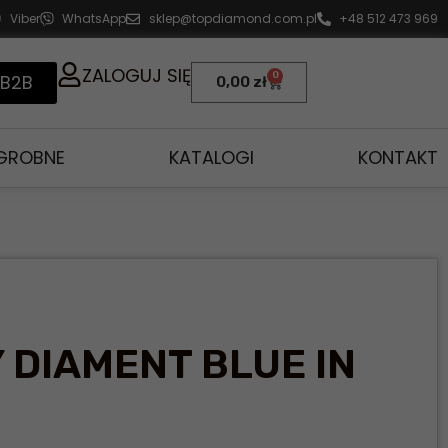
Viber
WhatsApp
sklep@topdiamond.com.pl
+48 512 473 969
ZALOGUJ SIĘ
0
 B2B
0,00
zł
AGROBNE
KATALOGI
KONTAKT
DIAMENT BLUE IN