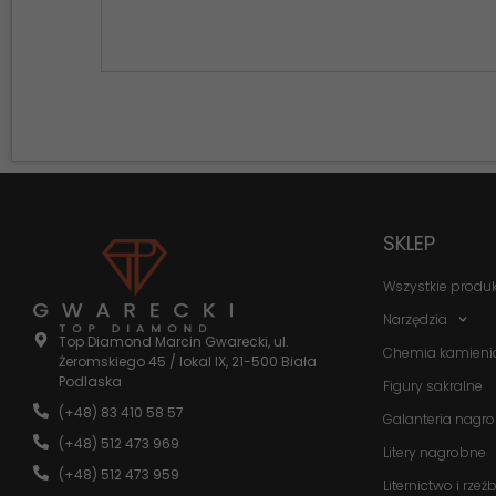
SKLEP
Wszystkie produ
Narzędzia
Top Diamond Marcin Gwarecki, ul.
Chemia kamieni
Żeromskiego 45 / lokal IX, 21-500 Biała
Podlaska
Figury sakralne
(+48) 83 410 58 57
Galanteria nagr
(+48) 512 473 969
Litery nagrobne
(+48) 512 473 959
Liternictwo i rzeź