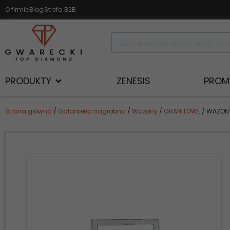
O firmie
Blog
Strefa B2B
PRODUKTY
ZENESIS
PROM
Strona główna
/
Galanteria nagrobna
/
Wazony
/
GRANITOWE
/ WAZON 