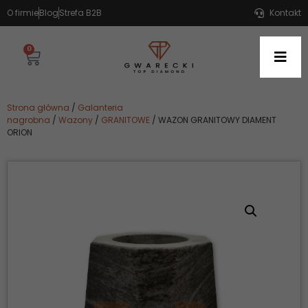
O firmie
Blog
Strefa B2B
Kontakt
0
Strona główna
/
Galanteria
nagrobna
/
Wazony
/
GRANITOWE
/ WAZON GRANITOWY DIAMENT
ORION