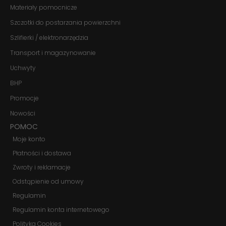
internetowej.
Materiały pomocnicze
Szczotki do postarzania powierzchni
Marketing
Szlifierki / elektronarzędzia
Udostępniając
Transport i magazynowanie
swoje
zainteresowania i
Uchwyty
zachowania
podczas
BHP
odwiedzania naszej
strony, zwiększasz
Promocje
szansę na
Nowości
zobaczenie
spersonalizowanych
POMOC
treści i ofert.
Moje konto
Płatności i dostawa
Zwroty i reklamacje
Odstąpienie od umowy
Regulamin
Regulamin konta internetowego
Polityka Cookies