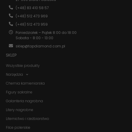
Abyśmy mogli
(+48) 83 410 58 57
poprawić
funkcjonalność
(+48) 512 473 969
i strukturę
(+48) 512 473 959
strony
internetowej,
Poniedziałek – Piątek 8:00 do 18:00
na podstawie
Sobota - 8:00 - 13:00
tego, jak
strona jest
sklep@topdiamond.com.pl
używana.
SKLEP
Wszystkie produkty
Doświadczenie
Aby nasza
Narzędzia
strona
Chemia kamieniarska
internetowa
działała jak
Figury sakralne
najlepiej
podczas
Galanteria nagrobna
twojego
przejścia na nią.
Litery nagrobne
Jeśli odrzucisz
Liternictwo i rzeźbiarstwo
te pliki cookie,
niektóre funkcje
Filce polerskie
znikną ze strony