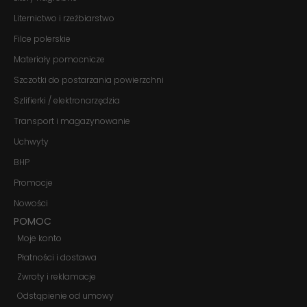
niektóre funkcje
Liternictwo i rzeźbiarstwo
znikną ze strony
internetowej.
Filce polerskie
Materiały pomocnicze
Marketing
Szczotki do postarzania powierzchni
Udostępniając
swoje
Szlifierki / elektronarzędzia
zainteresowania i
Transport i magazynowanie
zachowania
podczas
Uchwyty
odwiedzania naszej
strony, zwiększasz
BHP
szansę na
zobaczenie
Promocje
spersonalizowanych
Nowości
treści i ofert.
POMOC
Moje konto
Płatności i dostawa
Zwroty i reklamacje
Odstąpienie od umowy