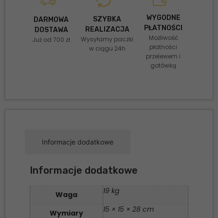
WYGODNE
SZYBKA
DARMOWA
PŁATNOŚCI
REALIZACJA
DOSTAWA
Możliwość
Wysyłamy paczki
Już od 700 zł
płatności
w ciągu 24h
przelewem i
gotówką
Informacje dodatkowe
Informacje dodatkowe
19 kg
Waga
15 × 15 × 28 cm
Wymiary