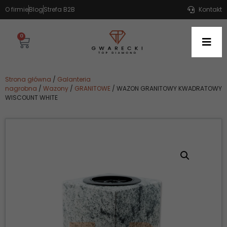
O firmie
Blog
Strefa B2B
Kontakt
0
Strona główna
/
Galanteria
nagrobna
/
Wazony
/
GRANITOWE
/ WAZON GRANITOWY KWADRATOWY
WISCOUNT WHITE