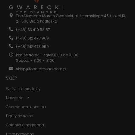
Statystyka
Abyśmy mogli
Top Diamond Marcin Gwarecki, ul. Żeromskiego 45 / lokal IX,
poprawić
21-500 Biała Podlaska
funkcjonalność
(+48) 83 410 58 57
i strukturę
strony
(+48) 512 473 969
internetowej,
na podstawie
(+48) 512 473 959
tego, jak
Poniedziałek – Piątek 8:00 do 18:00
strona jest
Sobota - 8:00 - 13:00
używana.
sklep@topdiamond.com.pl
SKLEP
Doświadczenie
Aby nasza
Wszystkie produkty
strona
internetowa
Narzędzia
działała jak
Chemia kamieniarska
najlepiej
podczas
Figury sakralne
twojego
przejścia na nią.
Galanteria nagrobna
Jeśli odrzucisz
te pliki cookie,
Litery nagrobne