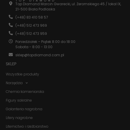
Statystyka
Top Diamond Marcin Gwarecki, ul. Żeromskiego 45 / lokal IX,
21-500 Biała Podlaska
Abyśmy mogli
poprawić
(+48) 83 410 58 57
funkcjonalność
i strukturę
(+48) 512 473 969
strony
(+48) 512 473 959
internetowej,
na podstawie
Poniedziałek – Piątek 8:00 do 18:00
tego, jak
Sobota - 8:00 - 13:00
strona jest
używana.
sklep@topdiamond.com.pl
SKLEP
Doświadczenie
Wszystkie produkty
Aby nasza
strona
Narzędzia
internetowa
Chemia kamieniarska
działała jak
najlepiej
Figury sakralne
podczas
twojego
Galanteria nagrobna
przejścia na nią.
Jeśli odrzucisz
Litery nagrobne
te pliki cookie,
Liternictwo i rzeźbiarstwo
niektóre funkcje