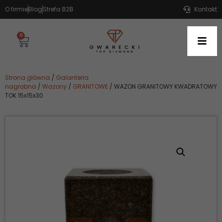
O firmie
Blog
Strefa B2B
Kontakt
0
Strona główna
/
Galanteria
nagrobna
/
Wazony
/
GRANITOWE
/ WAZON GRANITOWY KWADRATOWY
TOK 15x15x30