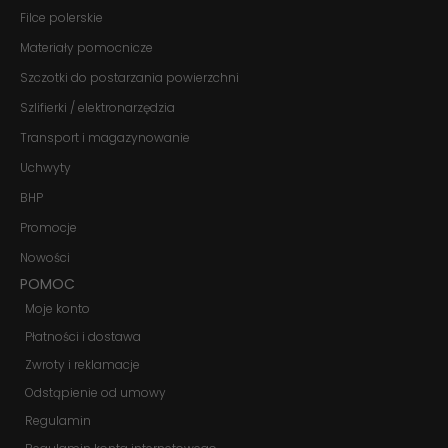
znikną ze strony
Filce polerskie
internetowej.
Materiały pomocnicze
Szczotki do postarzania powierzchni
Marketing
Udostępniając
Szlifierki / elektronarzędzia
swoje
Transport i magazynowanie
zainteresowania i
zachowania
Uchwyty
podczas
odwiedzania naszej
BHP
strony, zwiększasz
szansę na
Promocje
zobaczenie
Nowości
spersonalizowanych
treści i ofert.
POMOC
Moje konto
Płatności i dostawa
Zwroty i reklamacje
Odstąpienie od umowy
Regulamin