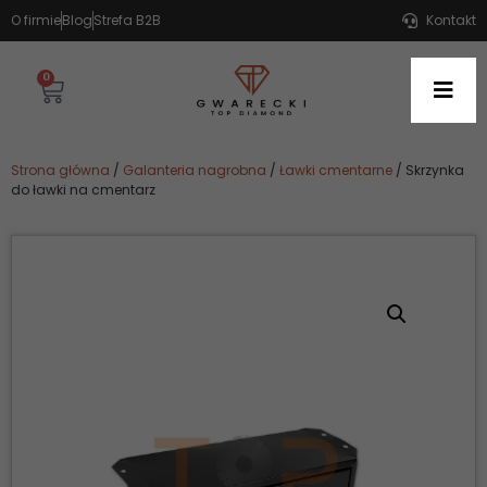
O firmie
Blog
Strefa B2B
Kontakt
0
Strona główna
/
Galanteria nagrobna
/
Ławki cmentarne
/ Skrzynka
do ławki na cmentarz