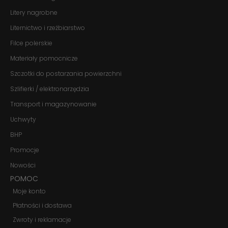
te pliki cookie,
niektóre funkcje
Litery nagrobne
znikną ze strony
Liternictwo i rzeźbiarstwo
internetowej.
Filce polerskie
Materiały pomocnicze
Marketing
Udostępniając
Szczotki do postarzania powierzchni
swoje
zainteresowania i
Szlifierki / elektronarzędzia
zachowania
Transport i magazynowanie
podczas
odwiedzania naszej
Uchwyty
strony, zwiększasz
szansę na
BHP
zobaczenie
spersonalizowanych
Promocje
treści i ofert.
Nowości
POMOC
Moje konto
Płatności i dostawa
Zwroty i reklamacje