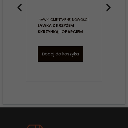
ŁAWKI CMENTARNE
,
NOWOŚCI
ŁAWKA Z KRZYŻEM
Skr
SKRZYNKĄ I OPARCIEM
cme
Dodaj do koszyka
D
Konieczne
Te pliki cookie
nie są
opcjonalne. Są
one potrzebne
do
funkcjonowania
strony
internetowej.