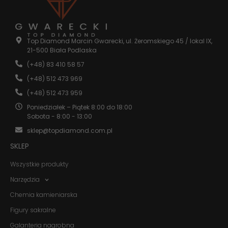
Statystyka
Abyśmy mogli
Top Diamond Marcin Gwarecki, ul. Żeromskiego 45 / lokal IX,
poprawić
21-500 Biała Podlaska
funkcjonalność
i strukturę
(+48) 83 410 58 57
strony
internetowej,
(+48) 512 473 969
na podstawie
(+48) 512 473 959
tego, jak
strona jest
Poniedziałek – Piątek 8:00 do 18:00
używana.
Sobota - 8:00 - 13:00
sklep@topdiamond.com.pl
Doświadczenie
SKLEP
Aby nasza
strona
Wszystkie produkty
internetowa
działała jak
Narzędzia
najlepiej
Chemia kamieniarska
podczas
twojego
Figury sakralne
przejścia na nią.
Jeśli odrzucisz
Galanteria nagrobna