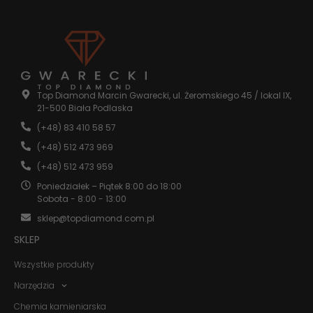
internetowej.
Statystyka
Abyśmy mogli
poprawić
funkcjonalność
Top Diamond Marcin Gwarecki, ul. Żeromskiego 45 / lokal IX,
i strukturę
21-500 Biała Podlaska
strony
internetowej,
(+48) 83 410 58 57
na podstawie
(+48) 512 473 969
tego, jak
strona jest
(+48) 512 473 959
używana.
Poniedziałek – Piątek 8:00 do 18:00
Sobota - 8:00 - 13:00
Doświadczenie
sklep@topdiamond.com.pl
Aby nasza
SKLEP
strona
internetowa
Wszystkie produkty
działała jak
najlepiej
Narzędzia
podczas
twojego
Chemia kamieniarska
przejścia na nią.