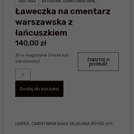
SKU:
1444
KATEGORIE:
ŁAWKI CMENTARNE
Ławeczka na cmentarz
warszawska z
łańcuszkiem
140,00
zł
30 w magazynie (może być
Zapytaj o
zamówiony)
produkt
Dodaj do koszyka
ŁAWKA CMENTARNA MAŁA SKŁADANA 80×50 cm