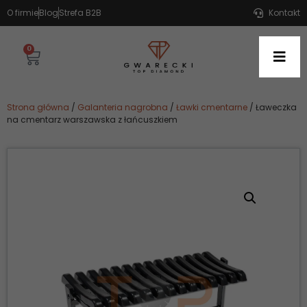
O firmie
Blog
Strefa B2B
Kontakt
0
Strona główna
/
Galanteria nagrobna
/
Ławki cmentarne
/ Ławeczka
na cmentarz warszawska z łańcuszkiem