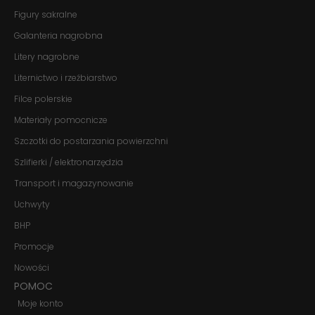
Jeśli odrzucisz
Figury sakralne
te pliki cookie,
Galanteria nagrobna
niektóre funkcje
znikną ze strony
Litery nagrobne
internetowej.
Liternictwo i rzeźbiarstwo
Filce polerskie
Marketing
Udostępniając
Materiały pomocnicze
swoje
Szczotki do postarzania powierzchni
zainteresowania i
zachowania
Szlifierki / elektronarzędzia
podczas
odwiedzania naszej
Transport i magazynowanie
strony, zwiększasz
szansę na
Uchwyty
zobaczenie
BHP
spersonalizowanych
treści i ofert.
Promocje
Nowości
POMOC
Moje konto