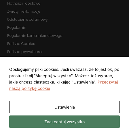
Płatności i dostawa
Zwroty i reklamacje
Odstąpienie od umowy
Regulamin
Regulamin konta internetowego
Polityka Cookies
Polityka prywatności
Zmień ustawienia cookies
KOMUNIKATORY
Obsługujemy pliki cookies. Jeśli uważasz, że to jest ok, po
prostu kliknij "Akceptuj wszystko". Możesz też wybrać,
jakie chcesz ciasteczka, klikając "Ustawienia".
Przeczytaj
naszą politykę cookie
Ustawienia
Copyright © 2025 Top Diamond Marcin
Wykonanie
Zaakceptuj wszystko
Gwarecki
Freeline