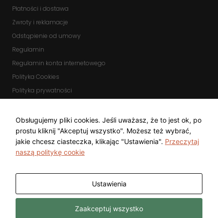
Płatności i dostawa
Zwroty i reklamacje
Odstąpienie od umowy
Regulamin
Regulamin konta internetowego
Polityka Cookies
Polityka prywatności
Zmień ustawienia cookies
KOMUNIKATORY
Obsługujemy pliki cookies. Jeśli uważasz, że to jest ok, po
prostu kliknij "Akceptuj wszystko". Możesz też wybrać,
jakie chcesz ciasteczka, klikając "Ustawienia".
Przeczytaj
naszą politykę cookie
Ustawienia
Copyright © 2025 Top Diamond Marcin
Wykonanie
Zaakceptuj wszystko
Gwarecki
Freeline