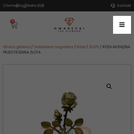
O firmie
Blog
Strefa B2B
Kontakt
0
Strona główna
/
Galanteria nagrobna
/
Róże
/
ZŁOTE
/ RÓŻA MOSIĘŻNA
PRZESTRZENNA ZŁOTA