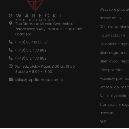
Wszystkie produ
Narzędzia
Top Diamond Marcin Gwarecki, ul.
Chemia kamieni
Żeromskiego 45 / lokal IX, 21-500 Biała
Podlaska
Figury sakralne
(+48) 83 410 58 57
Galanteria nagr
(+48) 512 473 969
Litery nagrobne
(+48) 512 473 959
Liternictwo i rzeź
Poniedziałek – Piątek 8:00 do 18:00
Filce polerskie
Sobota - 8:00 - 13:00
Materiały pomoc
sklep@topdiamond.com.pl
Szczotki do post
Szlifierki / elektr
Transport i mag
Uchwyty
BHP