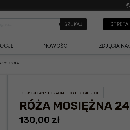
STREFA
SZUKAJ
OCJE
NOWOŚCI
ZDJĘCIA N
24cm ZŁOTA
SKU:
TULIPANPOLER24CM
KATEGORIE:
ZŁOTE
RÓŻA MOSIĘŻNA 2
130,00
zł