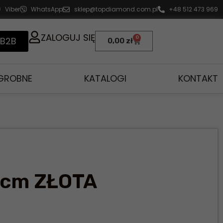
Viber
WhatsApp
sklep@topdiamond.com.pl
+48 512 473 969
ZALOGUJ SIĘ
0
 B2B
0,00
zł
AGROBNE
KATALOGI
KONTAKT
4cm ZŁOTA