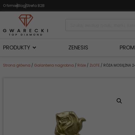
O firmie
Blog
Strefa B2B
PRODUKTY
ZENESIS
PROM
Strona główna
/
Galanteria nagrobna
/
Róże
/
ZŁOTE
/ RÓŻA MOSIĘŻNA 