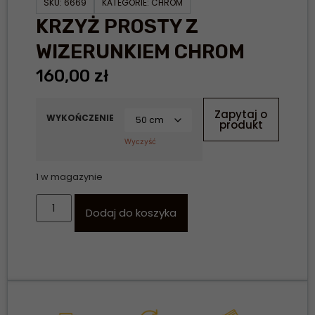
SKU:
6669
KATEGORIE:
CHROM
KRZYŻ PROSTY Z
WIZERUNKIEM CHROM
160,00
zł
Zapytaj o
WYKOŃCZENIE
produkt
Wyczyść
1 w magazynie
Dodaj do koszyka