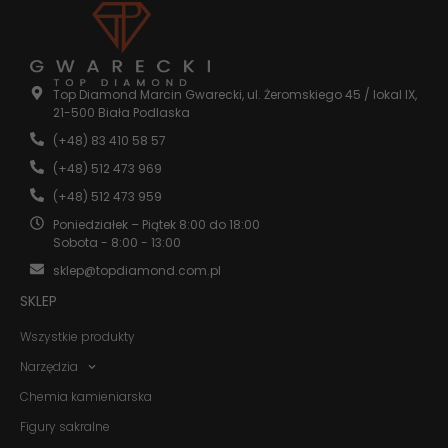
Statystyka
Abyśmy mogli
poprawić
Top Diamond Marcin Gwarecki, ul. Żeromskiego 45 / lokal IX,
funkcjonalność
21-500 Biała Podlaska
i strukturę
strony
(+48) 83 410 58 57
internetowej,
(+48) 512 473 969
na podstawie
tego, jak
(+48) 512 473 959
strona jest
Poniedziałek – Piątek 8:00 do 18:00
używana.
Sobota - 8:00 - 13:00
sklep@topdiamond.com.pl
Doświadczenie
SKLEP
Aby nasza
strona
Wszystkie produkty
internetowa
działała jak
Narzędzia
najlepiej
podczas
Chemia kamieniarska
twojego
Figury sakralne
przejścia na nią.
Jeśli odrzucisz