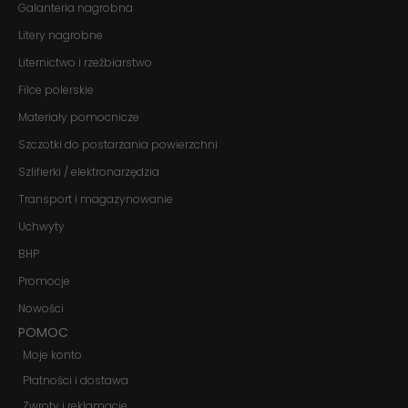
Galanteria nagrobna
te pliki cookie,
niektóre funkcje
Litery nagrobne
znikną ze strony
internetowej.
Liternictwo i rzeźbiarstwo
Filce polerskie
Marketing
Materiały pomocnicze
Udostępniając
Szczotki do postarzania powierzchni
swoje
zainteresowania i
Szlifierki / elektronarzędzia
zachowania
podczas
Transport i magazynowanie
odwiedzania naszej
Uchwyty
strony, zwiększasz
szansę na
BHP
zobaczenie
spersonalizowanych
Promocje
treści i ofert.
Nowości
POMOC
Moje konto
Płatności i dostawa
Zwroty i reklamacje