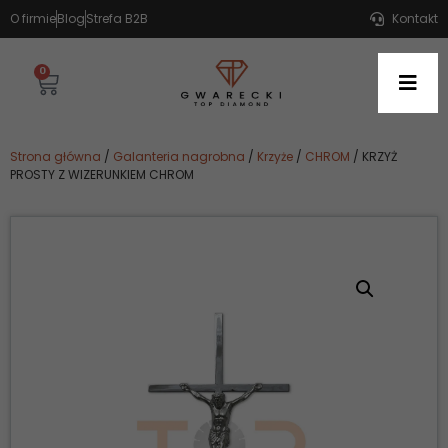
O firmie
Blog
Strefa B2B
Kontakt
0
Strona główna
/
Galanteria nagrobna
/
Krzyże
/
CHROM
/ KRZYŻ
PROSTY Z WIZERUNKIEM CHROM