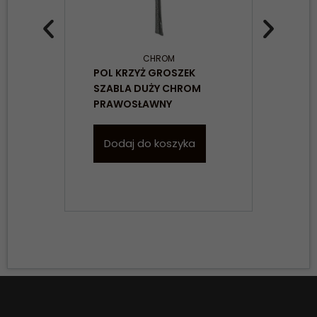
CHROM
POL KRZYŻ GROSZEK
POL
SZABLA DUŻY CHROM
CHR
PRAWOSŁAWNY
Dodaj do koszyka
D
Konieczne
Te pliki cookie
nie są
opcjonalne. Są
one potrzebne
do
funkcjonowania
strony
internetowej.