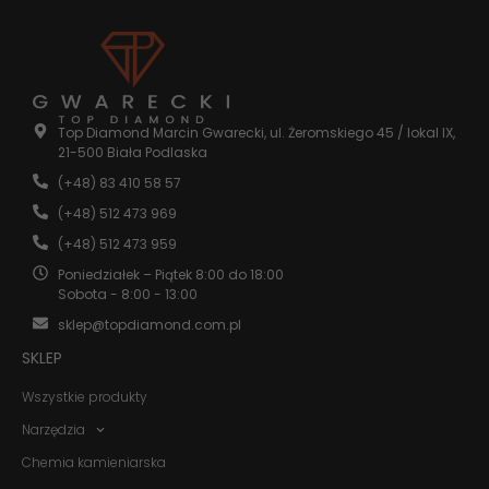
internetowej.
Statystyka
Abyśmy mogli
poprawić
funkcjonalność
Top Diamond Marcin Gwarecki, ul. Żeromskiego 45 / lokal IX,
i strukturę
21-500 Biała Podlaska
strony
(+48) 83 410 58 57
internetowej,
na podstawie
(+48) 512 473 969
tego, jak
strona jest
(+48) 512 473 959
używana.
Poniedziałek – Piątek 8:00 do 18:00
Sobota - 8:00 - 13:00
sklep@topdiamond.com.pl
Doświadczenie
Aby nasza
SKLEP
strona
internetowa
Wszystkie produkty
działała jak
najlepiej
Narzędzia
podczas
Chemia kamieniarska
twojego
przejścia na nią.