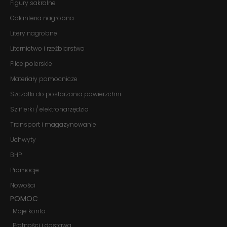
Figury sakralne
Jeśli odrzucisz
te pliki cookie,
Galanteria nagrobna
niektóre funkcje
znikną ze strony
Litery nagrobne
internetowej.
Liternictwo i rzeźbiarstwo
Filce polerskie
Marketing
Materiały pomocnicze
Udostępniając
swoje
Szczotki do postarzania powierzchni
zainteresowania i
zachowania
Szlifierki / elektronarzędzia
podczas
Transport i magazynowanie
odwiedzania naszej
strony, zwiększasz
Uchwyty
szansę na
zobaczenie
BHP
spersonalizowanych
treści i ofert.
Promocje
Nowości
POMOC
Moje konto
Płatności i dostawa