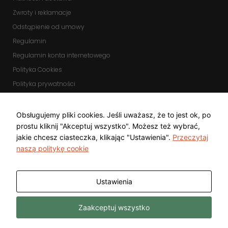
Zwroty i reklamacje
Odstąpienie od umowy
Regulamin
Regulamin konta internetowego
Polityka Cookies
Polityka prywatności
Zmień ustawienia cookies
KOMUNIKATORY
Obsługujemy pliki cookies. Jeśli uważasz, że to jest ok, po
prostu kliknij "Akceptuj wszystko". Możesz też wybrać,
jakie chcesz ciasteczka, klikając "Ustawienia".
Przeczytaj
naszą politykę cookie
Ustawienia
Copyright © 2025 Top Diamond Marcin
Wykonanie
Zaakceptuj wszystko
Gwarecki
Freeline