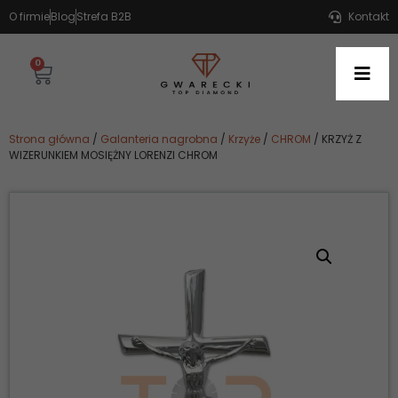
O firmie
Blog
Strefa B2B
Kontakt
0
Strona główna
/
Galanteria nagrobna
/
Krzyże
/
CHROM
/ KRZYŻ Z
WIZERUNKIEM MOSIĘŻNY LORENZI CHROM