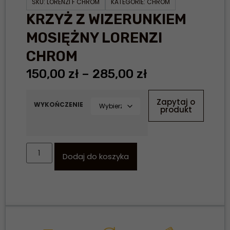
SKU:
LORENZI F CHROM
KATEGORIE:
CHROM
KRZYŻ Z WIZERUNKIEM
MOSIĘŻNY LORENZI
CHROM
150,00
zł
–
285,00
zł
Zapytaj o
WYKOŃCZENIE
produkt
Dodaj do koszyka