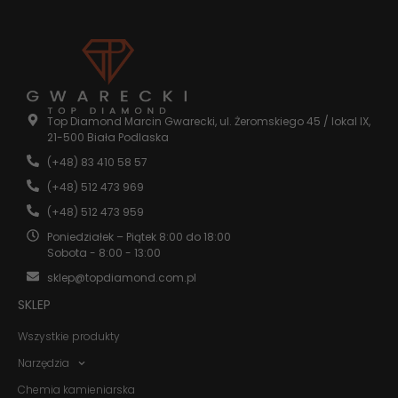
internetowej.
Statystyka
Abyśmy mogli
poprawić
funkcjonalność
Top Diamond Marcin Gwarecki, ul. Żeromskiego 45 / lokal IX,
i strukturę
21-500 Biała Podlaska
strony
internetowej,
(+48) 83 410 58 57
na podstawie
(+48) 512 473 969
tego, jak
strona jest
(+48) 512 473 959
używana.
Poniedziałek – Piątek 8:00 do 18:00
Sobota - 8:00 - 13:00
Doświadczenie
sklep@topdiamond.com.pl
Aby nasza
SKLEP
strona
internetowa
Wszystkie produkty
działała jak
najlepiej
Narzędzia
podczas
twojego
Chemia kamieniarska
przejścia na nią.