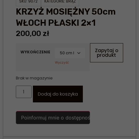
SKU:
9072
KATEGORIE:
BRĄZ
KRZYŻ MOSIĘŻNY 50cm
WŁOCH PŁASKI 2×1
200,00
zł
Zapytaj o
WYKOŃCZENIE
produkt
Wyczyść
Brak w magazynie
Dodaj do koszyka
Poinformuj mnie o dostępności