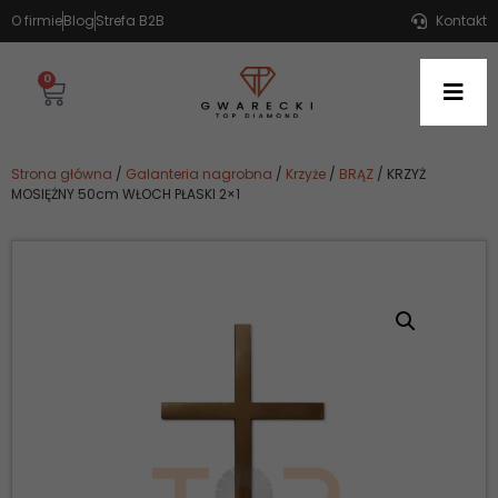
O firmie
Blog
Strefa B2B
Kontakt
0
Strona główna
/
Galanteria nagrobna
/
Krzyże
/
BRĄZ
/ KRZYŻ
MOSIĘŻNY 50cm WŁOCH PŁASKI 2×1