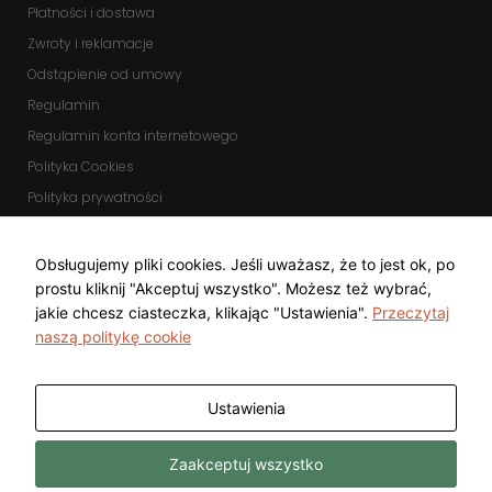
Płatności i dostawa
Zwroty i reklamacje
Odstąpienie od umowy
Regulamin
Regulamin konta internetowego
Polityka Cookies
Polityka prywatności
Zmień ustawienia cookies
KOMUNIKATORY
Obsługujemy pliki cookies. Jeśli uważasz, że to jest ok, po
prostu kliknij "Akceptuj wszystko". Możesz też wybrać,
jakie chcesz ciasteczka, klikając "Ustawienia".
Przeczytaj
naszą politykę cookie
Ustawienia
Copyright © 2025 Top Diamond Marcin
Wykonanie
Zaakceptuj wszystko
Gwarecki
Freeline