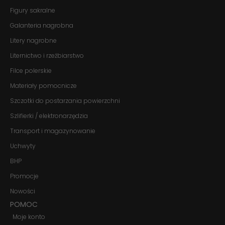
Jeśli odrzucisz
Figury sakralne
te pliki cookie,
Galanteria nagrobna
niektóre funkcje
znikną ze strony
Litery nagrobne
internetowej.
Liternictwo i rzeźbiarstwo
Filce polerskie
Marketing
Udostępniając
Materiały pomocnicze
swoje
Szczotki do postarzania powierzchni
zainteresowania i
zachowania
Szlifierki / elektronarzędzia
podczas
odwiedzania naszej
Transport i magazynowanie
strony, zwiększasz
szansę na
Uchwyty
zobaczenie
BHP
spersonalizowanych
treści i ofert.
Promocje
Nowości
POMOC
Moje konto