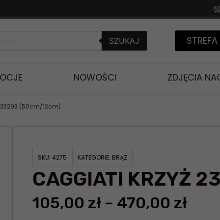
STREFA
SZUKAJ
OCJE
NOWOŚCI
ZDJĘCIA N
 23293 (50cm/12cm)
SKU:
4275
KATEGORIE:
BRĄZ
CAGGIATI KRZYŻ 2
105,00
zł
–
470,00
zł