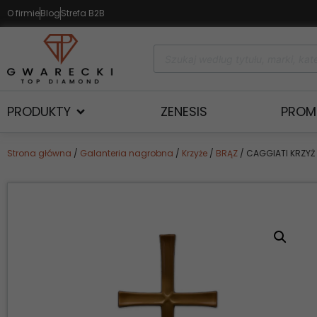
O firmie
Blog
Strefa B2B
PRODUKTY
ZENESIS
PROM
Strona główna
/
Galanteria nagrobna
/
Krzyże
/
BRĄZ
/ CAGGIATI KRZYŻ