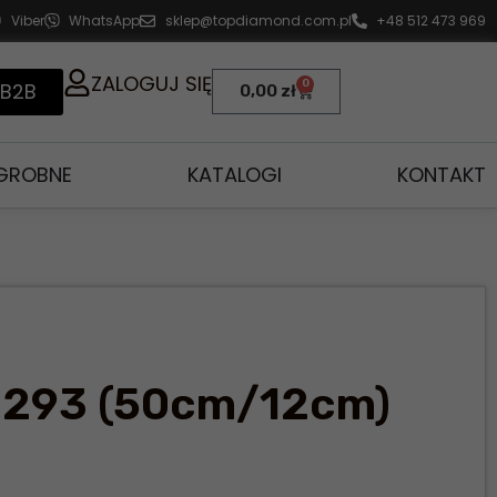
Viber
WhatsApp
sklep@topdiamond.com.pl
+48 512 473 969
ZALOGUJ SIĘ
0
 B2B
0,00
zł
AGROBNE
KATALOGI
KONTAKT
3293 (50cm/12cm)