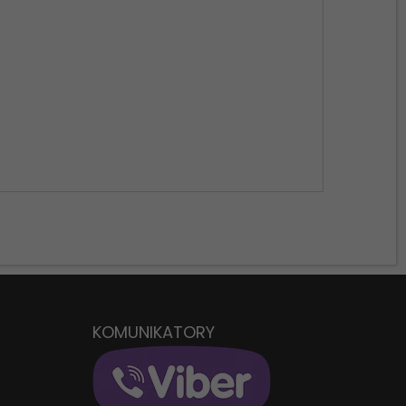
W
KOMUNIKATORY