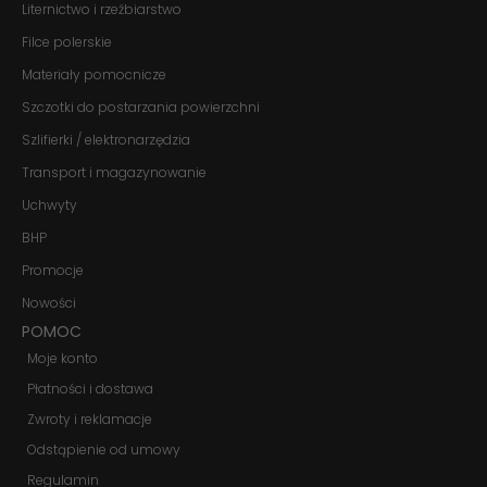
Liternictwo i rzeźbiarstwo
znikną ze strony
internetowej.
Filce polerskie
Materiały pomocnicze
Szczotki do postarzania powierzchni
Marketing
Udostępniając
Szlifierki / elektronarzędzia
swoje
zainteresowania i
Transport i magazynowanie
zachowania
podczas
Uchwyty
odwiedzania naszej
BHP
strony, zwiększasz
szansę na
Promocje
zobaczenie
spersonalizowanych
Nowości
treści i ofert.
POMOC
Moje konto
Płatności i dostawa
Zwroty i reklamacje
Odstąpienie od umowy
Regulamin