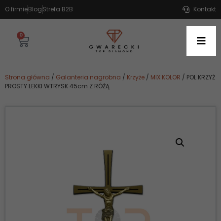
O firmie
Blog
Strefa B2B
Kontakt
0
Strona główna
/
Galanteria nagrobna
/
Krzyże
/
MIX KOLOR
/ POL KRZYŻ
PROSTY LEKKI WTRYSK 45cm Z RÓŻĄ