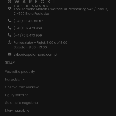
Statystyka
Top Diamond Marcin Gwarecki, ul. Żeromskiego 45 / lokal IX,
Abyśmy mogli
21-500 Biała Podlaska
poprawić
funkcjonalność
(+48) 83 410 58 57
i strukturę
(+48) 512 473 969
strony
internetowej,
(+48) 512 473 959
na podstawie
tego, jak
Poniedziałek – Piątek 8:00 do 18:00
strona jest
Sobota - 8:00 - 13:00
używana.
sklep@topdiamond.com.pl
SKLEP
Doświadczenie
Wszystkie produkty
Aby nasza
strona
Narzędzia
internetowa
działała jak
Chemia kamieniarska
najlepiej
podczas
Figury sakralne
twojego
Galanteria nagrobna
przejścia na nią.
Jeśli odrzucisz
Litery nagrobne
te pliki cookie,
niektóre funkcje