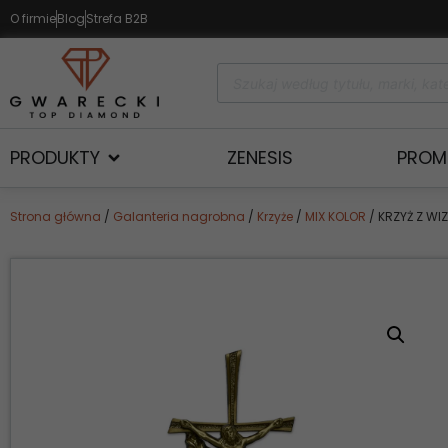
O firmie
Blog
Strefa B2B
PRODUKTY
ZENESIS
PROM
Strona główna
/
Galanteria nagrobna
/
Krzyże
/
MIX KOLOR
/ KRZYŻ Z WI