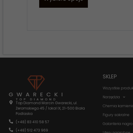
SKLEP
Wszystkie produ
Narzędzia
Top Diamond Marcin Gwarecki, ul.
Chemia kamieni
Żeromskiego 45 / lokal IX, 21-500 Biała
Podlaska
Figury sakralne
(+48) 83 410 58 57
Galanteria nagr
(+48) 512 473 969
Litery nagrobne