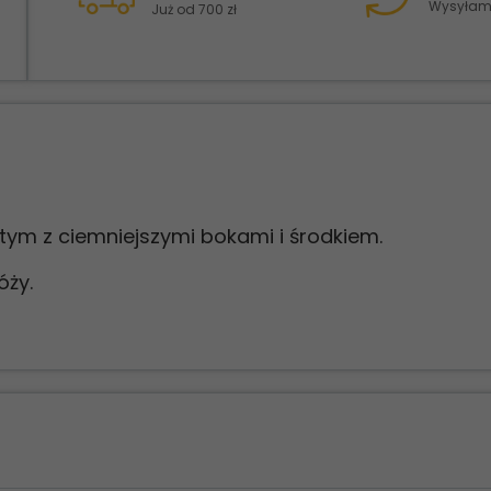
Wysyłamy
Już od 700 zł
otym z ciemniejszymi bokami i środkiem.
óży.