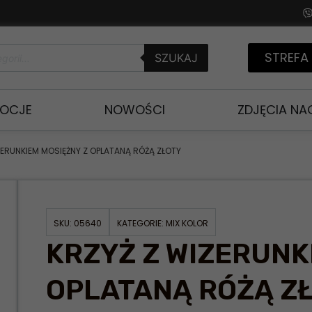
STREFA
SZUKAJ
OCJE
NOWOŚCI
ZDJĘCIA N
ZERUNKIEM MOSIĘŻNY Z OPLATANĄ RÓŻĄ ZŁOTY
SKU:
05640
KATEGORIE:
MIX KOLOR
KRZYŻ Z WIZERUNK
OPLATANĄ RÓŻĄ Z