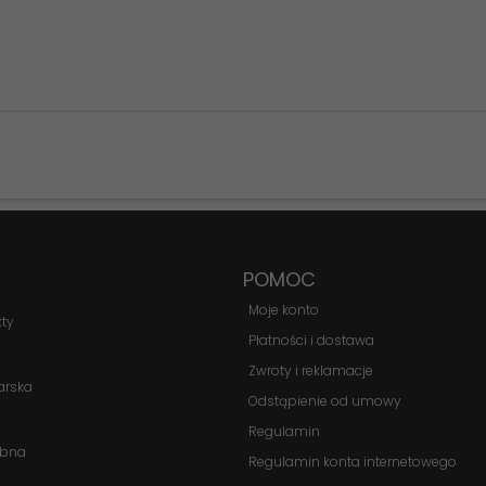
Konieczne
Te pliki cookie
nie są
opcjonalne. Są
one potrzebne
POMOC
do
funkcjonowania
Moje konto
kty
strony
Płatności i dostawa
internetowej.
Zwroty i reklamacje
arska
Odstąpienie od umowy
Statystyka
Regulamin
Abyśmy mogli
obna
Regulamin konta internetowego
poprawić