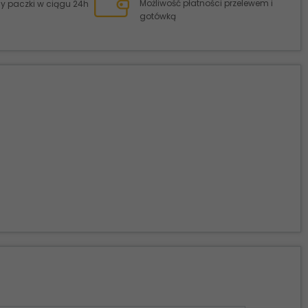
Możliwość płatności przelewem i
 paczki w ciągu 24h
gotówką