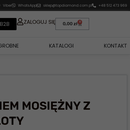
Viber
WhatsApp
sklep@topdiamond.com.pl
+48 512 473 969
ZALOGUJ SIĘ
0
 B2B
0,00
zł
AGROBNE
KATALOGI
KONTAKT
IEM MOSIĘŻNY Z
ŁOTY