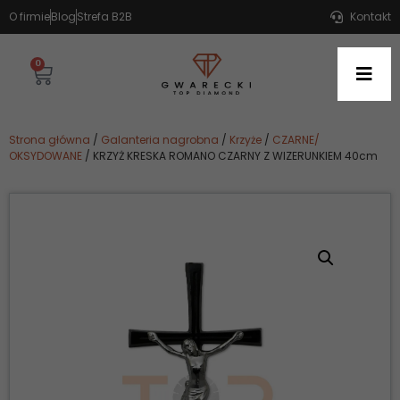
O firmie
Blog
Strefa B2B
Kontakt
0
Strona główna
/
Galanteria nagrobna
/
Krzyże
/
CZARNE/
OKSYDOWANE
/ KRZYŻ KRESKA ROMANO CZARNY Z WIZERUNKIEM 40cm