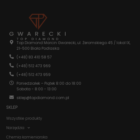
internetowej.
Statystyka
Abyśmy mogli
poprawić
funkcjonalność
Top Diamond Marcin Gwarecki, ul. Żeromskiego 45 / lokal IX,
i strukturę
21-500 Biała Podlaska
strony
internetowej,
(+48) 83 410 58 57
na podstawie
(+48) 512 473 969
tego, jak
strona jest
(+48) 512 473 959
używana.
Poniedziałek – Piątek 8:00 do 18:00
Sobota - 8:00 - 13:00
Doświadczenie
sklep@topdiamond.com.pl
Aby nasza
SKLEP
strona
internetowa
Wszystkie produkty
działała jak
najlepiej
Narzędzia
podczas
twojego
Chemia kamieniarska
przejścia na nią.