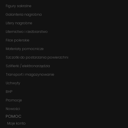
Jeśli odrzucisz
Figury sakralne
te pliki cookie,
Galanteria nagrobna
niektóre funkcje
znikną ze strony
Litery nagrobne
internetowej.
Liternictwo i rzeźbiarstwo
Filce polerskie
Marketing
Udostępniając
Materiały pomocnicze
swoje
Szczotki do postarzania powierzchni
zainteresowania i
zachowania
Szlifierki / elektronarzędzia
podczas
odwiedzania naszej
Transport i magazynowanie
strony, zwiększasz
szansę na
Uchwyty
zobaczenie
BHP
spersonalizowanych
treści i ofert.
Promocje
Nowości
POMOC
Moje konto