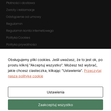
Płatności i dostawa
Zwroty i reklamacje
Odstąpienie od umowy
Regulamin
Regulamin konta internetowego
Polityka Cookies
Polityka prywatności
Zmień ustawienia cookies
KOMUNIKATORY
Obsługujemy pliki cookies. Jeśli uważasz, że to jest ok, po
prostu kliknij "Akceptuj wszystko". Możesz też wybrać,
jakie chcesz ciasteczka, klikając "Ustawienia".
Przeczytaj
naszą politykę cookie
Ustawienia
Copyright © 2025 Top Diamond Marcin
Wykonanie
Zaakceptuj wszystko
Gwarecki
Freeline