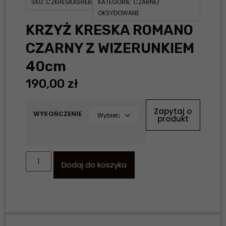
SKU:
CZKRESKASREB
KATEGORIE:
CZARNE/
OKSYDOWANE
KRZYŻ KRESKA ROMANO
CZARNY Z WIZERUNKIEM
40cm
190,00
zł
Zapytaj o
WYKOŃCZENIE
produkt
Dodaj do koszyka