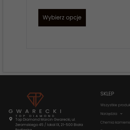
Wybierz opcje
SKLEP
Wszystkie produ
Narzędzia
Top Diamond Marcin Gwarecki, ul.
Chemia kamieni
Żeromskiego 45 / lokal IX, 21-500 Biała
Podlaska