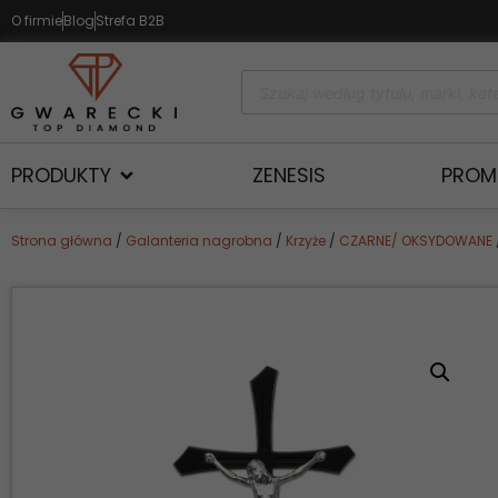
O firmie
Blog
Strefa B2B
PRODUKTY
ZENESIS
PROM
Strona główna
/
Galanteria nagrobna
/
Krzyże
/
CZARNE/ OKSYDOWANE