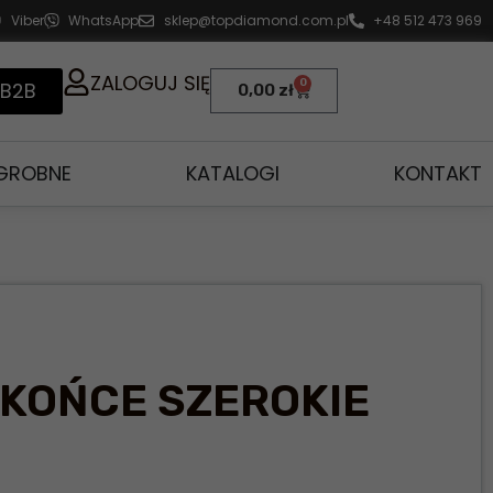
Viber
WhatsApp
sklep@topdiamond.com.pl
+48 512 473 969
ZALOGUJ SIĘ
0
 B2B
0,00
zł
AGROBNE
KATALOGI
KONTAKT
 KOŃCE SZEROKIE