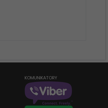
W
KOMUNIKATORY