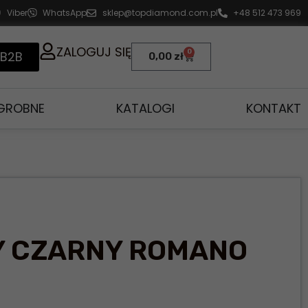
Viber
WhatsApp
sklep@topdiamond.com.pl
+48 512 473 969
ZALOGUJ SIĘ
0
 B2B
0,00
zł
AGROBNE
KATALOGI
KONTAKT
Y CZARNY ROMANO