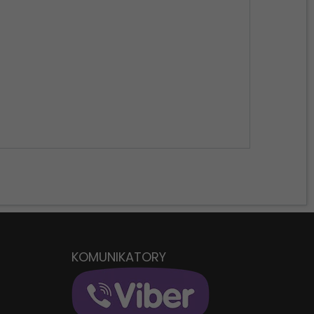
W
KOMUNIKATORY