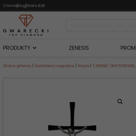
O firmie
Blog
Strefa B2B
PRODUKTY
ZENESIS
PROM
Strona główna
/
Galanteria nagrobna
/
Krzyże
/
CZARNE/ OKSYDOWANE