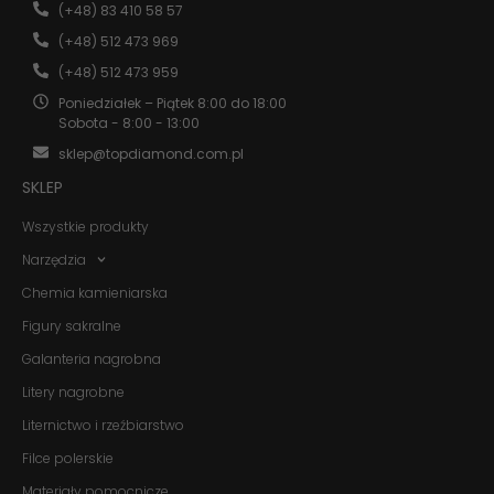
Abyśmy mogli
(+48) 83 410 58 57
poprawić
(+48) 512 473 969
funkcjonalność
i strukturę
(+48) 512 473 959
strony
internetowej,
Poniedziałek – Piątek 8:00 do 18:00
na podstawie
Sobota - 8:00 - 13:00
tego, jak
sklep@topdiamond.com.pl
strona jest
używana.
SKLEP
Wszystkie produkty
Doświadczenie
Narzędzia
Aby nasza
strona
Chemia kamieniarska
internetowa
działała jak
Figury sakralne
najlepiej
Galanteria nagrobna
podczas
twojego
Litery nagrobne
przejścia na nią.
Jeśli odrzucisz
Liternictwo i rzeźbiarstwo
te pliki cookie,
niektóre funkcje
Filce polerskie
znikną ze strony
Materiały pomocnicze
internetowej.