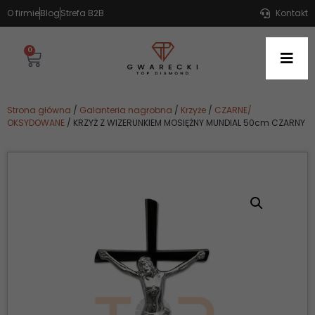
O firmie
Blog
Strefa B2B
Kontakt
0
Strona główna
/
Galanteria nagrobna
/
Krzyże
/
CZARNE/
OKSYDOWANE
/ KRZYŻ Z WIZERUNKIEM MOSIĘŻNY MUNDIAL 50cm CZARNY