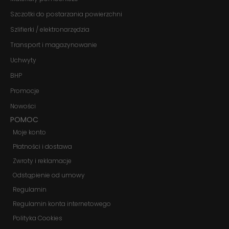
Szczotki do postarzania powierzchni
Szlifierki / elektronarzędzia
Marketing
Udostępniając
Transport i magazynowanie
swoje
zainteresowania i
Uchwyty
zachowania
BHP
podczas
odwiedzania naszej
Promocje
strony, zwiększasz
szansę na
Nowości
zobaczenie
POMOC
spersonalizowanych
treści i ofert.
Moje konto
Płatności i dostawa
Zwroty i reklamacje
Odstąpienie od umowy
Regulamin
Regulamin konta internetowego
Polityka Cookies