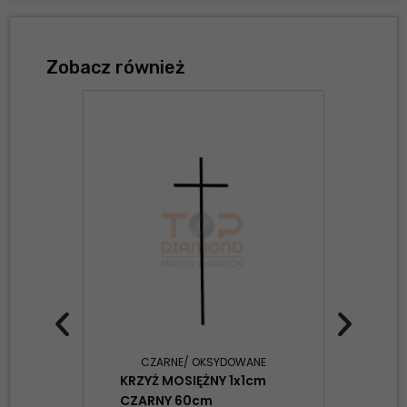
Zobacz również
CZARNE/ OKSYDOWANE
KRZYŻ MOSIĘŻNY 1x1cm
KRZ
CZARNY 60cm
WIZ