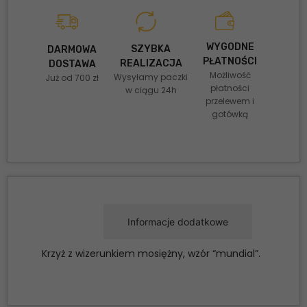
WYGODNE
SZYBKA
DARMOWA
PŁATNOŚCI
REALIZACJA
DOSTAWA
Możliwość
Wysyłamy paczki
Już od 700 zł
płatności
w ciągu 24h
przelewem i
gotówką
Opis
Informacje dodatkowe
Krzyż z wizerunkiem mosiężny, wzór “mundial”.