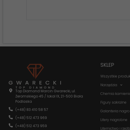
SKLEP
Wszystkie produ
Narzędzia
Top Diamond Marcin Gwarecki, ul.
Chemia kamieni
Żeromskiego 45 / lokal IX, 21-500 Biała
Podlaska
Figury sakralne
(+48) 83 410 58 57
Galanteria nagr
(+48) 512 473 969
Litery nagrobne
(+48) 512 473 959
Liternictwo i rzeź