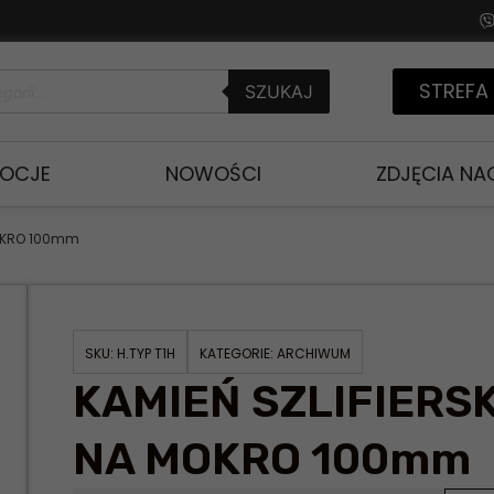
STREFA
SZUKAJ
OCJE
NOWOŚCI
ZDJĘCIA N
MOKRO 100mm
SKU:
H.TYP T1H
KATEGORIE:
ARCHIWUM
KAMIEŃ SZLIFIERS
NA MOKRO 100mm