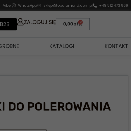
Viber
WhatsApp
sklep@topdiamond.com.pl
+48 512 473 969
ZALOGUJ SIĘ
0
 B2B
0,00
zł
AGROBNE
KATALOGI
KONTAKT
KI DO POLEROWANIA