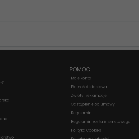
Konieczne
Te pliki cookie
nie są
opcjonalne. Są
POMOC
one potrzebne
do
Moje konto
kty
funkcjonowania
Płatności i dostawa
strony
internetowej.
Zwroty i reklamacje
arska
Odstąpienie od umowy
Regulamin
Statystyka
obna
Regulamin konta internetowego
Abyśmy mogli
poprawić
Polityka Cookies
funkcjonalność
biarstwo
Polityka prywatności