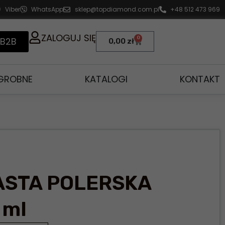
Viber
WhatsApp
sklep@topdiamond.com.pl
+48 512 473 969
ZALOGUJ SIĘ
0
 B2B
0,00
zł
AGROBNE
KATALOGI
KONTAKT
ASTA POLERSKA
 ml