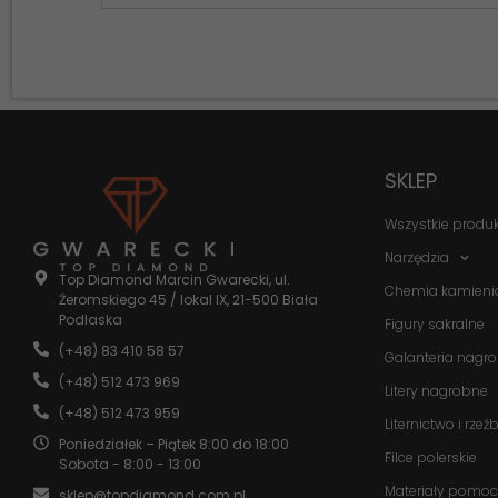
SKLEP
Wszystkie produ
Narzędzia
Top Diamond Marcin Gwarecki, ul.
Chemia kamieni
Żeromskiego 45 / lokal IX, 21-500 Biała
Podlaska
Figury sakralne
(+48) 83 410 58 57
Galanteria nagr
(+48) 512 473 969
Litery nagrobne
(+48) 512 473 959
Liternictwo i rzeź
Poniedziałek – Piątek 8:00 do 18:00
Filce polerskie
Sobota - 8:00 - 13:00
Materiały pomoc
sklep@topdiamond.com.pl