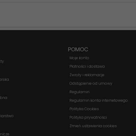
funkcjonowania
strony
internetowej.
Statystyka
Abyśmy mogli
POMOC
poprawić
funkcjonalność
Moje konto
kty
i strukturę
Płatności i dostawa
strony
Zwroty i reklamacje
internetowej,
arska
na podstawie
Odstąpienie od umowy
tego, jak
Regulamin
strona jest
obna
Regulamin konta internetowego
używana.
Polityka Cookies
biarstwo
Polityka prywatności
Doświadczenie
Zmień ustawienia cookies
Aby nasza
nicze
strona