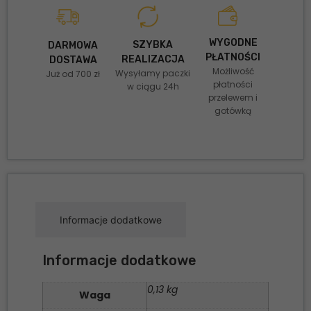
WYGODNE
SZYBKA
DARMOWA
PŁATNOŚCI
REALIZACJA
DOSTAWA
Możliwość
Wysyłamy paczki
Już od 700 zł
płatności
w ciągu 24h
przelewem i
gotówką
Informacje dodatkowe
Informacje dodatkowe
0,13 kg
Waga