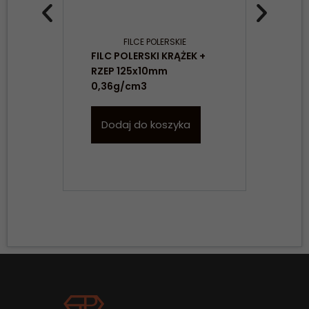
FILCE POLERSKIE
FILC POLERSKI KRĄŻEK +
FIL
RZEP 125x10mm
100
0,36g/cm3
m
Dodaj do koszyka
W
Konieczne
Te pliki cookie
nie są
opcjonalne. Są
one potrzebne
do
funkcjonowania
strony
internetowej.