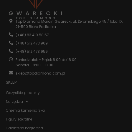
Statystyka
Abyśmy mogli
Top Diamond Marcin Gwarecki, ul. Żeromskiego 45 / lokal IX,
poprawić
21-500 Biała Podlaska
funkcjonalność
i strukturę
(+48) 83 410 58 57
strony
(+48) 512 473 969
internetowej,
na podstawie
(+48) 512 473 959
tego, jak
strona jest
Poniedziałek – Piątek 8:00 do 18:00
używana.
Sobota - 8:00 - 13:00
sklep@topdiamond.com.pl
SKLEP
Doświadczenie
Aby nasza
Wszystkie produkty
strona
internetowa
Narzędzia
działała jak
najlepiej
Chemia kamieniarska
podczas
twojego
Figury sakralne
przejścia na nią.
Jeśli odrzucisz
Galanteria nagrobna