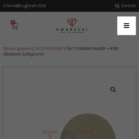
O firmie
Blog
Strefa B2B
Kontakt
0
Strona główna
/
FILCE POLERSKIE
/ FILC POLERSKI KRĄŻEK + RZEP
125x5mm 0,36g/cm3