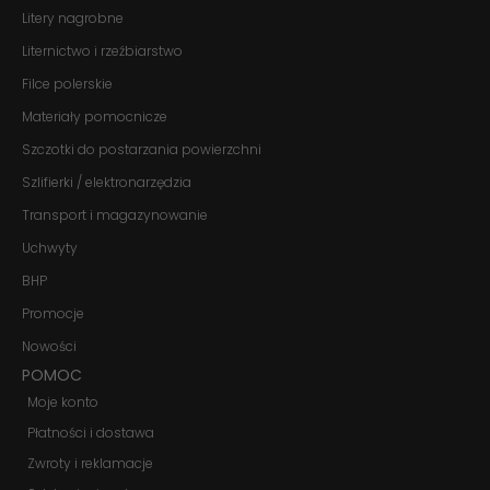
te pliki cookie,
Litery nagrobne
niektóre funkcje
znikną ze strony
Liternictwo i rzeźbiarstwo
internetowej.
Filce polerskie
Materiały pomocnicze
Marketing
Szczotki do postarzania powierzchni
Udostępniając
swoje
Szlifierki / elektronarzędzia
zainteresowania i
zachowania
Transport i magazynowanie
podczas
odwiedzania naszej
Uchwyty
strony, zwiększasz
szansę na
BHP
zobaczenie
Promocje
spersonalizowanych
treści i ofert.
Nowości
POMOC
Moje konto
Płatności i dostawa
Zwroty i reklamacje