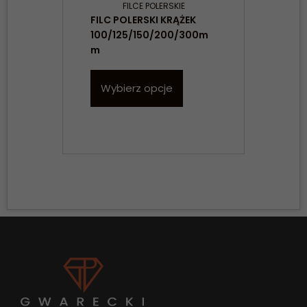
FILCE POLERSKIE
FILC POLERSKI KRĄŻEK
FIL
100/125/150/200/300m
UCH
m
RÓŻ
Wybierz opcje
W
Konieczne
Te pliki cookie
nie są
opcjonalne. Są
one potrzebne
do
funkcjonowania
strony
internetowej.