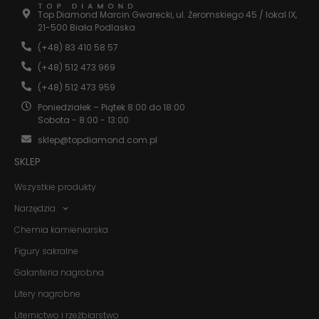
Statystyka
Top Diamond Marcin Gwarecki, ul. Żeromskiego 45 / lokal IX,
Abyśmy mogli
21-500 Biała Podlaska
poprawić
(+48) 83 410 58 57
funkcjonalność
i strukturę
(+48) 512 473 969
strony
internetowej,
(+48) 512 473 959
na podstawie
Poniedziałek – Piątek 8:00 do 18:00
tego, jak
Sobota - 8:00 - 13:00
strona jest
używana.
sklep@topdiamond.com.pl
SKLEP
Doświadczenie
Wszystkie produkty
Aby nasza
strona
Narzędzia
internetowa
działała jak
Chemia kamieniarska
najlepiej
Figury sakralne
podczas
twojego
Galanteria nagrobna
przejścia na nią.
Jeśli odrzucisz
Litery nagrobne
te pliki cookie,
niektóre funkcje
Liternictwo i rzeźbiarstwo