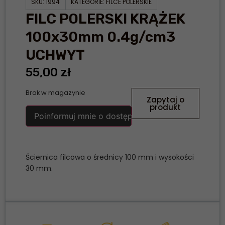
SKU:
1994
KATEGORIE:
FILCE POLERSKIE
FILC POLERSKI KRĄŻEK
100x30mm 0.4g/cm3
UCHWYT
55,00
zł
Brak w magazynie
Zapytaj o
produkt
Poinformuj mnie o dostępności
Ściernica filcowa o średnicy 100 mm i wysokości
30 mm.