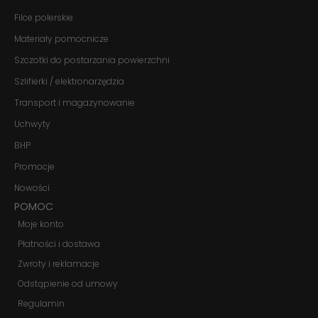
znikną ze strony
Filce polerskie
internetowej.
Materiały pomocnicze
Szczotki do postarzania powierzchni
Marketing
Udostępniając
Szlifierki / elektronarzędzia
swoje
zainteresowania i
Transport i magazynowanie
zachowania
Uchwyty
podczas
odwiedzania naszej
BHP
strony, zwiększasz
szansę na
Promocje
zobaczenie
spersonalizowanych
Nowości
treści i ofert.
POMOC
Moje konto
Płatności i dostawa
Zwroty i reklamacje
Odstąpienie od umowy
Regulamin