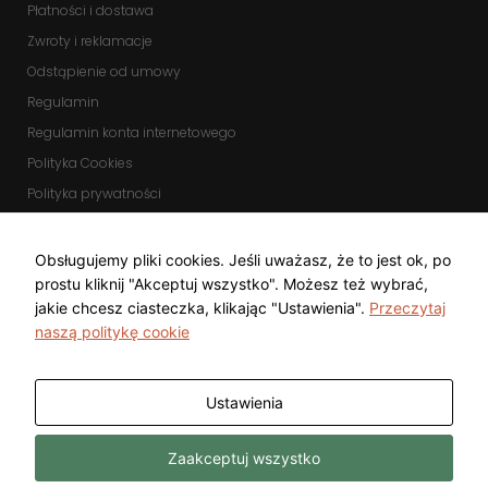
Płatności i dostawa
Zwroty i reklamacje
Odstąpienie od umowy
Regulamin
Regulamin konta internetowego
Polityka Cookies
Polityka prywatności
Zmień ustawienia cookies
KOMUNIKATORY
Obsługujemy pliki cookies. Jeśli uważasz, że to jest ok, po
prostu kliknij "Akceptuj wszystko". Możesz też wybrać,
jakie chcesz ciasteczka, klikając "Ustawienia".
Przeczytaj
naszą politykę cookie
Ustawienia
Copyright © 2025 Top Diamond Marcin
Wykonanie
Zaakceptuj wszystko
Gwarecki
Freeline