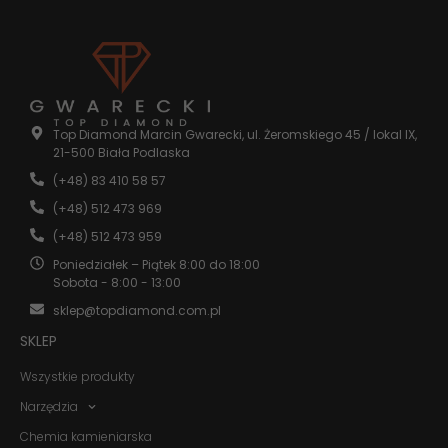
internetowej.
Statystyka
Abyśmy mogli
poprawić
funkcjonalność
Top Diamond Marcin Gwarecki, ul. Żeromskiego 45 / lokal IX,
i strukturę
21-500 Biała Podlaska
strony
internetowej,
(+48) 83 410 58 57
na podstawie
(+48) 512 473 969
tego, jak
strona jest
(+48) 512 473 959
używana.
Poniedziałek – Piątek 8:00 do 18:00
Sobota - 8:00 - 13:00
Doświadczenie
sklep@topdiamond.com.pl
Aby nasza
SKLEP
strona
internetowa
Wszystkie produkty
działała jak
najlepiej
Narzędzia
podczas
twojego
Chemia kamieniarska
przejścia na nią.