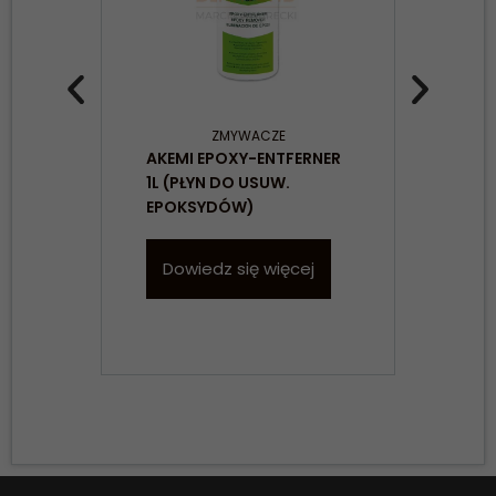
ZMYWACZE
AKEMI EPOXY-ENTFERNER
AKE
1L (PŁYN DO USUW.
500
EPOKSYDÓW)
DO 
Dowiedz się więcej
D
Konieczne
Te pliki cookie
nie są
opcjonalne. Są
one potrzebne
do
funkcjonowania
strony