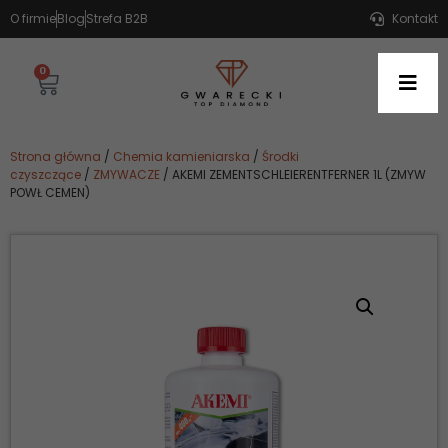
O firmie
Blog
Strefa B2B
Kontakt
0
Strona główna
/
Chemia kamieniarska
/
Środki
czyszczące
/
ZMYWACZE
/ AKEMI ZEMENTSCHLEIERENTFERNER 1L (ZMYW
POWŁ CEMEN)