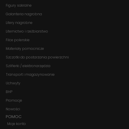
Jeśli odrzucisz
Figury sakralne
te pliki cookie,
Galanteria nagrobna
niektóre funkcje
znikną ze strony
Litery nagrobne
internetowej.
Liternictwo i rzeźbiarstwo
Filce polerskie
Marketing
Udostępniając
Materiały pomocnicze
swoje
Szczotki do postarzania powierzchni
zainteresowania i
zachowania
Szlifierki / elektronarzędzia
podczas
odwiedzania naszej
Transport i magazynowanie
strony, zwiększasz
szansę na
Uchwyty
zobaczenie
BHP
spersonalizowanych
treści i ofert.
Promocje
Nowości
POMOC
Moje konto