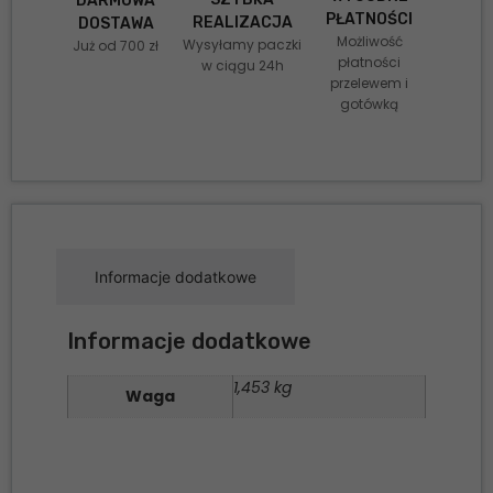
DARMOWA
PŁATNOŚCI
REALIZACJA
DOSTAWA
Możliwość
Wysyłamy paczki
Już od 700 zł
płatności
w ciągu 24h
przelewem i
gotówką
Informacje dodatkowe
Informacje dodatkowe
1,453 kg
Waga