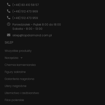
Abyśmy mogli
(+48) 83 410 58 57
poprawić
funkcjonalność
(+48) 512 473 969
i strukturę
(+48) 512 473 959
strony
internetowej,
Poniedziałek – Piątek 8:00 do 18:00
na podstawie
Sobota - 8:00 - 13:00
tego, jak
strona jest
sklep@topdiamond.com.pl
używana.
SKLEP
Wszystkie produkty
Doświadczenie
Narzędzia
Aby nasza
strona
Chemia kamieniarska
internetowa
działała jak
Figury sakralne
najlepiej
podczas
Galanteria nagrobna
twojego
Litery nagrobne
przejścia na nią.
Jeśli odrzucisz
Liternictwo i rzeźbiarstwo
te pliki cookie,
niektóre funkcje
Filce polerskie
znikną ze strony