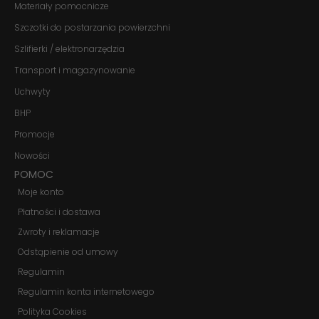
internetowej.
Materiały pomocnicze
Szczotki do postarzania powierzchni
Szlifierki / elektronarzędzia
Marketing
Udostępniając
Transport i magazynowanie
swoje
zainteresowania i
Uchwyty
zachowania
podczas
BHP
odwiedzania naszej
Promocje
strony, zwiększasz
szansę na
Nowości
zobaczenie
spersonalizowanych
POMOC
treści i ofert.
Moje konto
Płatności i dostawa
Zwroty i reklamacje
Odstąpienie od umowy
Regulamin
Regulamin konta internetowego
Polityka Cookies