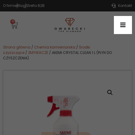
O firmie
Blog
Strefa B2B
Kontakt
0
Strona główna
/
Chemia kamieniarska
/
Środki
czyszczące
/
ZMYWACZE
/ AKEMI CRYSTAL CLEAN 1 L (PŁYN DO
CZYSZCZENIA)