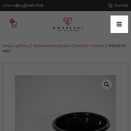
O firmie
Blog
Strefa B2B
Kontakt
0
Strona główna
/
Galanteria nagrobna
/
Dodatki i ozdoby
/ WKŁAD DO
MISY