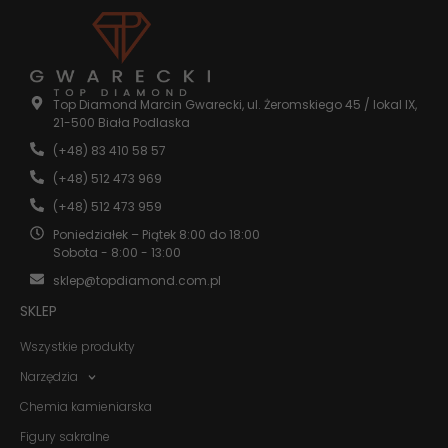
używana.
Doświadczenie
Aby nasza
Top Diamond Marcin Gwarecki, ul. Żeromskiego 45 / lokal IX,
strona
21-500 Biała Podlaska
internetowa
działała jak
(+48) 83 410 58 57
najlepiej
podczas
(+48) 512 473 969
twojego
(+48) 512 473 959
przejścia na nią.
Jeśli odrzucisz
Poniedziałek – Piątek 8:00 do 18:00
te pliki cookie,
Sobota - 8:00 - 13:00
niektóre funkcje
znikną ze strony
sklep@topdiamond.com.pl
internetowej.
SKLEP
Wszystkie produkty
Marketing
Udostępniając
Narzędzia
swoje
Chemia kamieniarska
zainteresowania i
zachowania
Figury sakralne
podczas