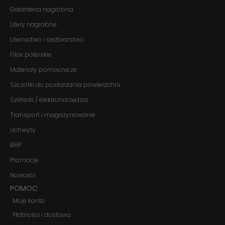
odwiedzania naszej
Galanteria nagrobna
strony, zwiększasz
szansę na
Litery nagrobne
zobaczenie
Liternictwo i rzeźbiarstwo
spersonalizowanych
treści i ofert.
Filce polerskie
Materiały pomocnicze
Szczotki do postarzania powierzchni
Szlifierki / elektronarzędzia
Transport i magazynowanie
Uchwyty
BHP
Promocje
Nowości
POMOC
Moje konto
Płatności i dostawa