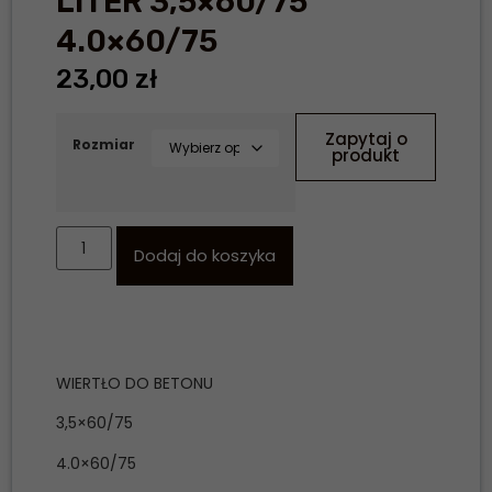
LITER 3,5×60/75
4.0×60/75
23,00
zł
Zapytaj o
Rozmiar
produkt
Dodaj do koszyka
WIERTŁO DO BETONU
3,5×60/75
4.0×60/75