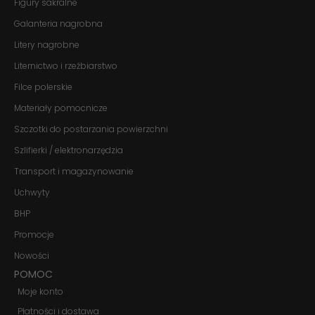
Figury sakralne
Jeśli odrzucisz
te pliki cookie,
Galanteria nagrobna
niektóre funkcje
znikną ze strony
Litery nagrobne
internetowej.
Liternictwo i rzeźbiarstwo
Filce polerskie
Marketing
Materiały pomocnicze
Udostępniając
swoje
Szczotki do postarzania powierzchni
zainteresowania i
zachowania
Szlifierki / elektronarzędzia
podczas
Transport i magazynowanie
odwiedzania naszej
strony, zwiększasz
Uchwyty
szansę na
zobaczenie
BHP
spersonalizowanych
treści i ofert.
Promocje
Nowości
POMOC
Moje konto
Płatności i dostawa