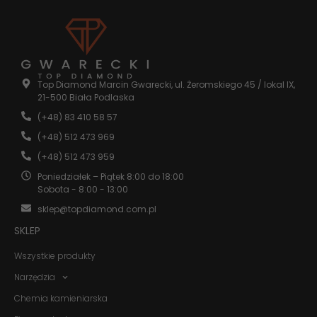
internetowej.
Statystyka
Abyśmy mogli
poprawić
funkcjonalność
Top Diamond Marcin Gwarecki, ul. Żeromskiego 45 / lokal IX,
i strukturę
21-500 Biała Podlaska
strony
(+48) 83 410 58 57
internetowej,
na podstawie
(+48) 512 473 969
tego, jak
strona jest
(+48) 512 473 959
używana.
Poniedziałek – Piątek 8:00 do 18:00
Sobota - 8:00 - 13:00
sklep@topdiamond.com.pl
Doświadczenie
Aby nasza
SKLEP
strona
internetowa
Wszystkie produkty
działała jak
najlepiej
Narzędzia
podczas
Chemia kamieniarska
twojego
przejścia na nią.