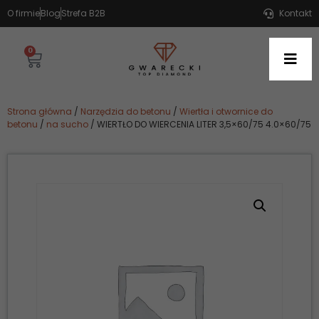
O firmie
Blog
Strefa B2B
Kontakt
0
Strona główna
/
Narzędzia do betonu
/
Wiertła i otwornice do
betonu
/
na sucho
/ WIERTŁO DO WIERCENIA LITER 3,5×60/75 4.0×60/75