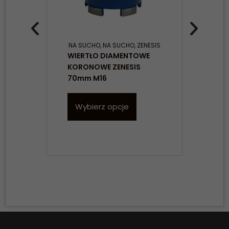
NA SUCHO
,
NA SUCHO
,
ZENESIS
NA 
WIERTŁO DIAMENTOWE
MAK
KORONOWE ZENESIS
WIE
70mm M16
Wybierz opcje
W
Konieczne
Te pliki cookie
nie są
opcjonalne. Są
one potrzebne
do
funkcjonowania
strony