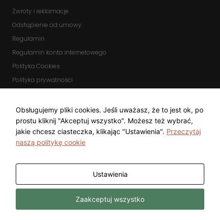
Zwroty i reklamacje
Odstąpienie od umowy
Regulamin
Regulamin konta internetowego
Polityka Cookies
Polityka prywatności
Zmień ustawienia cookies
KOMUNIKATORY
Obsługujemy pliki cookies. Jeśli uważasz, że to jest ok, po
prostu kliknij "Akceptuj wszystko". Możesz też wybrać,
jakie chcesz ciasteczka, klikając "Ustawienia".
Przeczytaj
naszą politykę cookie
Ustawienia
Copyright © 2025 Top Diamond Marcin
Wykonanie
Zaakceptuj wszystko
Gwarecki
Freeline