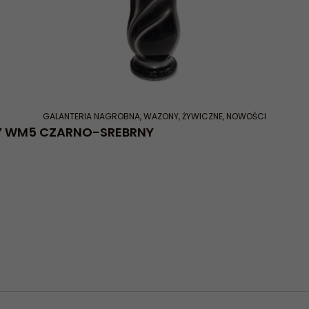
GALANTERIA NAGROBNA
,
WAZONY
,
ŻYWICZNE
,
NOWOŚCI
Y WM5 CZARNO-SREBRNY
Konieczne
Te pliki cookie
nie są
opcjonalne. Są
one potrzebne
do
funkcjonowania