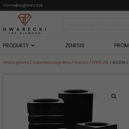
O firmie
Blog
Strefa B2B
PRODUKTY
ZENESIS
PROM
Strona główna
/
Galanteria nagrobna
/
Wazony
/
ŻYWICZNE
/ WAZON Z