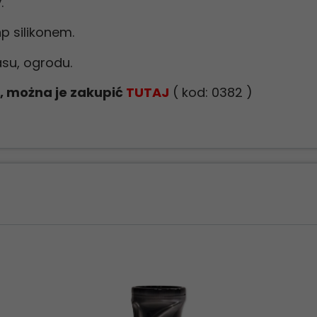
.
p silikonem.
asu, ogrodu.
 można je zakupić
TUTAJ
( kod: 0382 )