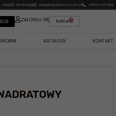
Viber
WhatsApp
sklep@topdiamond.com.pl
+48 512 473 969
ZALOGUJ SIĘ
0
 B2B
0,00
zł
AGROBNE
KATALOGI
KONTAKT
KWADRATOWY