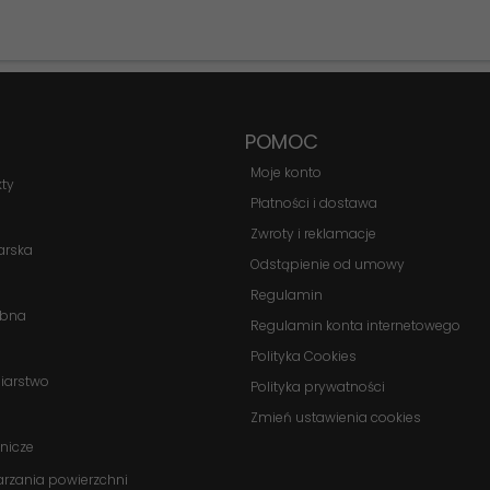
strony
internetowej.
Statystyka
POMOC
Abyśmy mogli
poprawić
Moje konto
kty
funkcjonalność
Płatności i dostawa
i strukturę
strony
Zwroty i reklamacje
arska
internetowej,
Odstąpienie od umowy
na podstawie
Regulamin
tego, jak
obna
strona jest
Regulamin konta internetowego
używana.
Polityka Cookies
biarstwo
Polityka prywatności
Zmień ustawienia cookies
Doświadczenie
Aby nasza
nicze
strona
arzania powierzchni