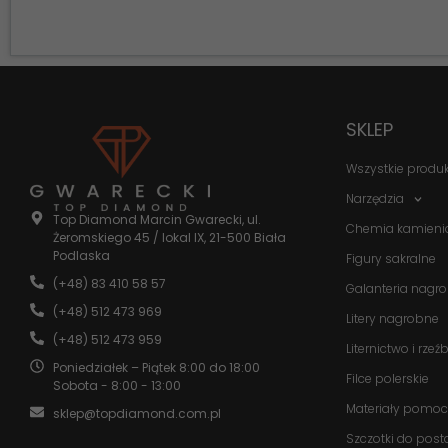
SKLEP
Wszystkie produ
Narzędzia
Top Diamond Marcin Gwarecki, ul.
Chemia kamieni
Żeromskiego 45 / lokal IX, 21-500 Biała
Podlaska
Figury sakralne
(+48) 83 410 58 57
Galanteria nagr
(+48) 512 473 969
Litery nagrobne
(+48) 512 473 959
Liternictwo i rzeź
Poniedziałek – Piątek 8:00 do 18:00
Filce polerskie
Sobota - 8:00 - 13:00
Materiały pomoc
sklep@topdiamond.com.pl
Szczotki do post