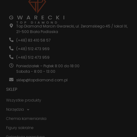
Statystyka
Abyśmy mogli
poprawić
Top Diamond Marcin Gwarecki, ul. Żeromskiego 45 / lokal IX,
funkcjonalność
21-500 Biała Podlaska
i strukturę
(+48) 83 410 58 57
strony
internetowej,
(+48) 512 473 969
na podstawie
tego, jak
(+48) 512 473 959
strona jest
Poniedziałek – Piątek 8:00 do 18:00
używana.
Sobota - 8:00 - 13:00
sklep@topdiamond.com.pl
Doświadczenie
SKLEP
Aby nasza
strona
Wszystkie produkty
internetowa
działała jak
Narzędzia
najlepiej
Chemia kamieniarska
podczas
twojego
Figury sakralne
przejścia na nią.
Jeśli odrzucisz
Galanteria nagrobna