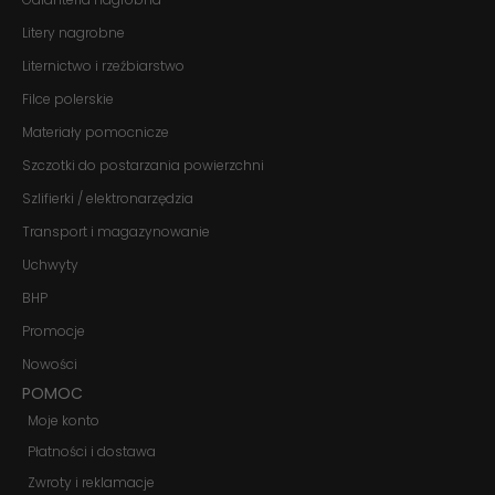
te pliki cookie,
niektóre funkcje
Litery nagrobne
znikną ze strony
Liternictwo i rzeźbiarstwo
internetowej.
Filce polerskie
Materiały pomocnicze
Marketing
Udostępniając
Szczotki do postarzania powierzchni
swoje
zainteresowania i
Szlifierki / elektronarzędzia
zachowania
Transport i magazynowanie
podczas
odwiedzania naszej
Uchwyty
strony, zwiększasz
szansę na
BHP
zobaczenie
spersonalizowanych
Promocje
treści i ofert.
Nowości
POMOC
Moje konto
Płatności i dostawa
Zwroty i reklamacje