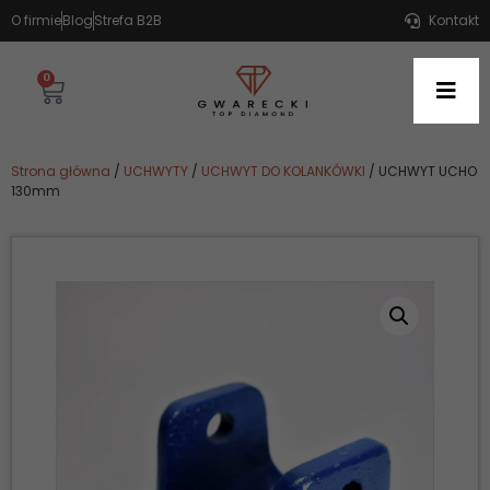
O firmie
Blog
Strefa B2B
Kontakt
0
Strona główna
/
UCHWYTY
/
UCHWYT DO KOLANKÓWKI
/ UCHWYT UCHO
130mm