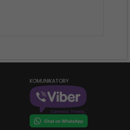
D
KOMUNIKATORY