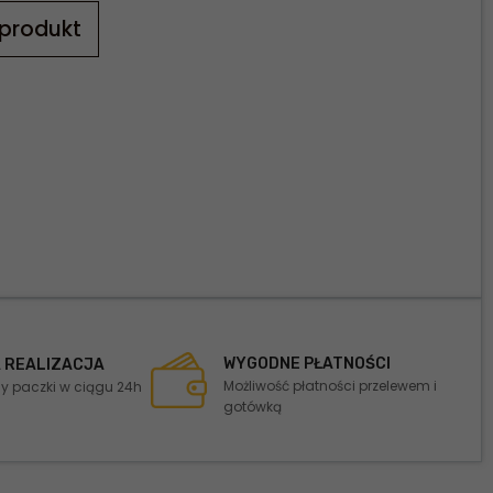
 produkt
WYGODNE PŁATNOŚCI
 REALIZACJA
Możliwość płatności przelewem i
 paczki w ciągu 24h
gotówką