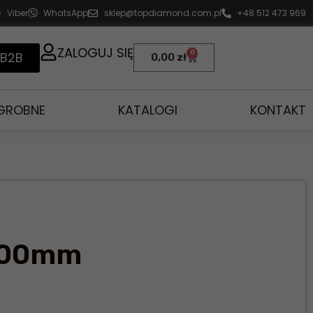
Viber
WhatsApp
sklep@topdiamond.com.pl
+48 512 473 969
ZALOGUJ SIĘ
0
 B2B
0,00
zł
AGROBNE
KATALOGI
KONTAKT
100mm