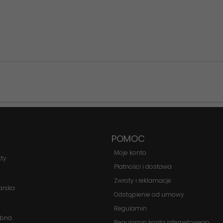
Konieczne
Te pliki cookie
nie są
opcjonalne. Są
one potrzebne
do
POMOC
funkcjonowania
Moje konto
strony
kty
Płatności i dostawa
internetowej.
Zwroty i reklamacje
arska
Odstąpienie od umowy
Statystyka
Regulamin
Abyśmy mogli
obna
Regulamin konta internetowego