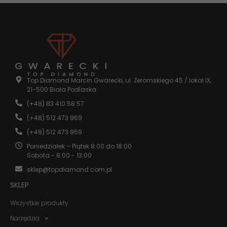
strony
internetowej.
Statystyka
Abyśmy mogli
poprawić
funkcjonalność
i strukturę
Top Diamond Marcin Gwarecki, ul. Żeromskiego 45 / lokal IX,
strony
21-500 Biała Podlaska
internetowej,
(+48) 83 410 58 57
na podstawie
tego, jak
(+48) 512 473 969
strona jest
używana.
(+48) 512 473 959
Poniedziałek – Piątek 8:00 do 18:00
Sobota - 8:00 - 13:00
Doświadczenie
sklep@topdiamond.com.pl
Aby nasza
strona
SKLEP
internetowa
działała jak
Wszystkie produkty
najlepiej
podczas
Narzędzia
twojego