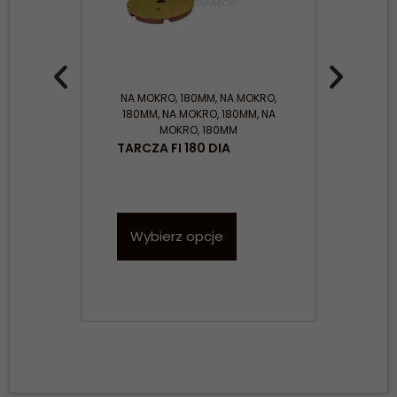
NA MOKRO
,
180MM
,
NA MOKRO
,
N
180MM
,
NA MOKRO
,
180MM
,
NA
MOKRO
,
180MM
TAR
TARCZA FI 180 DIA
100
W
Wybierz opcje
Konieczne
Te pliki cookie
nie są
opcjonalne. Są
one potrzebne
do
funkcjonowania