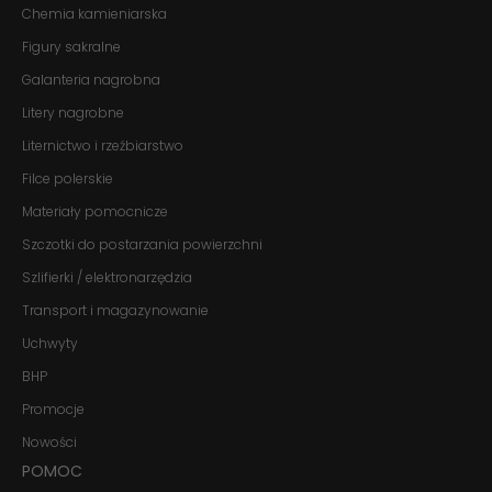
przejścia na nią.
Chemia kamieniarska
Jeśli odrzucisz
Figury sakralne
te pliki cookie,
niektóre funkcje
Galanteria nagrobna
znikną ze strony
internetowej.
Litery nagrobne
Liternictwo i rzeźbiarstwo
Marketing
Filce polerskie
Udostępniając
Materiały pomocnicze
swoje
zainteresowania i
Szczotki do postarzania powierzchni
zachowania
podczas
Szlifierki / elektronarzędzia
odwiedzania naszej
strony, zwiększasz
Transport i magazynowanie
szansę na
Uchwyty
zobaczenie
spersonalizowanych
BHP
treści i ofert.
Promocje
Nowości
POMOC