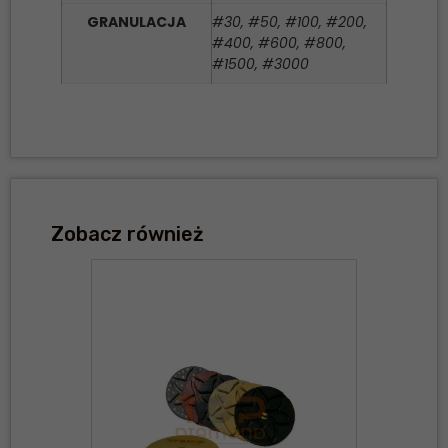
GRANULACJA
#30, #50, #100, #200,
#400, #600, #800,
#1500, #3000
Zobacz również