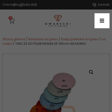
O firmie
Blog
Strefa B2B
Kontakt
0
Strona główna
/
Narzędzia do gresu
/
Rzepy polerskie do gresu
/
na
mokro
/ TARCZA DO POLEROWANIA DF 125mm NA MORKO