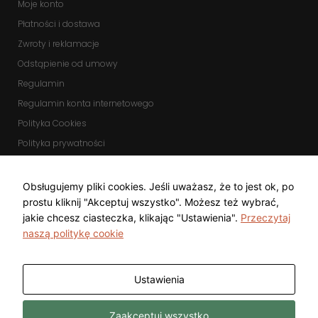
Moje konto
Płatności i dostawa
Zwroty i reklamacje
Odstąpienie od umowy
Regulamin
Regulamin konta internetowego
Polityka Cookies
Polityka prywatności
Zmień ustawienia cookies
KOMUNIKATORY
Obsługujemy pliki cookies. Jeśli uważasz, że to jest ok, po
prostu kliknij "Akceptuj wszystko". Możesz też wybrać,
jakie chcesz ciasteczka, klikając "Ustawienia".
Przeczytaj
naszą politykę cookie
Ustawienia
Copyright © 2025 Top Diamond Marcin
Wykonanie
Zaakceptuj wszystko