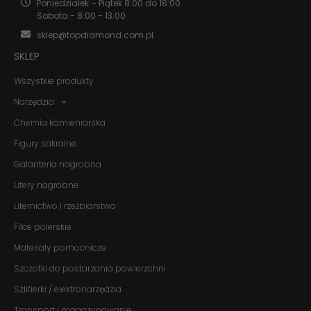
Poniedziałek – Piątek 8:00 do 18:00
internetowa
Sobota - 8:00 - 13:00
działała jak
najlepiej
sklep@topdiamond.com.pl
podczas
twojego
SKLEP
przejścia na nią.
Jeśli odrzucisz
Wszystkie produkty
te pliki cookie,
niektóre funkcje
Narzędzia
znikną ze strony
Chemia kamieniarska
internetowej.
Figury sakralne
Galanteria nagrobna
Marketing
Udostępniając
Litery nagrobne
swoje
zainteresowania i
Liternictwo i rzeźbiarstwo
zachowania
Filce polerskie
podczas
odwiedzania naszej
Materiały pomocnicze
strony, zwiększasz
szansę na
Szczotki do postarzania powierzchni
zobaczenie
spersonalizowanych
Szlifierki / elektronarzędzia
treści i ofert.
Transport i magazynowanie