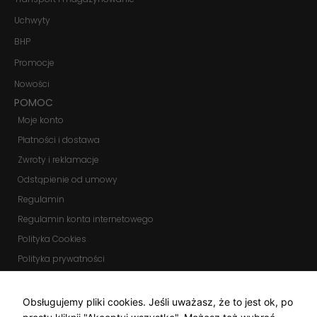
Uchwyty
BHP
Promocje
Nowości
POMOC
Moje konto
Płatności i dostawa
Zwroty i reklamacje
Odstąpienie od umowy
Regulamin
Regulamin konta internetowego
Polityka Cookies
Polityka prywatności
Zmień ustawienia cookies
KOMUNIKATORY
Obsługujemy pliki cookies. Jeśli uważasz, że to jest ok, po