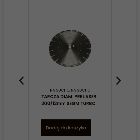
NA SUCHO
,
NA SUCHO
TARCZA DIAM. PRE LASER
TAR
300/12mm SEGM TURBO
LAS
(12
230
Dodaj do koszyka
Konieczne
W
Te pliki cookie