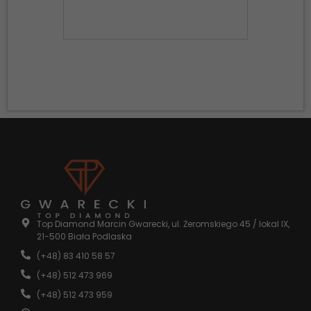
nie są
opcjonalne. Są
one potrzebne
do
funkcjonowania
strony
internetowej.
Statystyka
Abyśmy mogli
poprawić
funkcjonalność
i strukturę
strony
internetowej,
na podstawie
tego, jak
strona jest
Top Diamond Marcin Gwarecki, ul. Żeromskiego 45 / lokal IX,
używana.
21-500 Biała Podlaska
(+48) 83 410 58 57
(+48) 512 473 969
Doświadczenie
Aby nasza
(+48) 512 473 959
strona