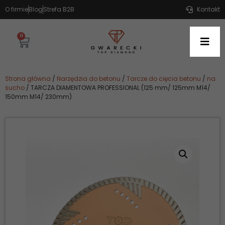
O firmie
Blog
Strefa B2B
Kontakt
0
Strona główna
/
Narzędzia do betonu
/
Tarcze do cięcia betonu
/
na
sucho
/ TARCZA DIAMENTOWA PROFESSIONAL (125 mm/ 125mm M14/
150mm M14/ 230mm)