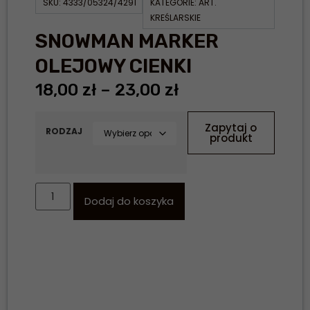
SKU:
4333/05324/4291
KATEGORIE:
ART.
KREŚLARSKIE
SNOWMAN MARKER
OLEJOWY CIENKI
18,00
zł
–
23,00
zł
Zapytaj o
RODZAJ
produkt
Dodaj do koszyka