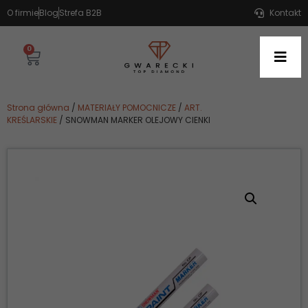
O firmie
Blog
Strefa B2B
Kontakt
0
Strona główna
/
MATERIAŁY POMOCNICZE
/
ART.
KREŚLARSKIE
/ SNOWMAN MARKER OLEJOWY CIENKI