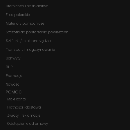
strony, zwiększasz
szansę na
Liternictwo i rzeźbiarstwo
zobaczenie
Filce polerskie
spersonalizowanych
treści i ofert.
Materiały pomocnicze
Szczotki do postarzania powierzchni
Szlifierki / elektronarzędzia
Transport i magazynowanie
Uchwyty
BHP
Promocje
Nowości
POMOC
Moje konto
Płatności i dostawa
Zwroty i reklamacje
Odstąpienie od umowy