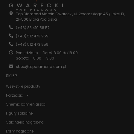
Doświadczenie
Top Diamond Marcin Gwarecki, ul. Żeromskiego 45 / lokal IX,
Aby nasza
21-500 Biała Podlaska
strona
(+48) 83 410 58 57
internetowa
działała jak
(+48) 512 473 969
najlepiej
podczas
(+48) 512 473 959
twojego
Poniedziałek – Piątek 8:00 do 18:00
przejścia na nią.
Sobota - 8:00 - 13:00
Jeśli odrzucisz
te pliki cookie,
sklep@topdiamond.com.pl
niektóre funkcje
znikną ze strony
SKLEP
internetowej.
Wszystkie produkty
Narzędzia
Marketing
Udostępniając
Chemia kamieniarska
swoje
Figury sakralne
zainteresowania i
zachowania
Galanteria nagrobna
podczas
odwiedzania naszej
Litery nagrobne