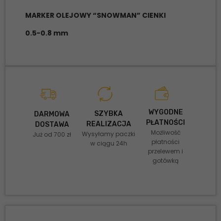
MARKER OLEJOWY “SNOWMAN” CIENKI
0.5-0.8 mm
WYGODNE
SZYBKA
DARMOWA
PŁATNOŚCI
REALIZACJA
DOSTAWA
Możliwość
Wysyłamy paczki
Już od 700 zł
płatności
w ciągu 24h
przelewem i
gotówką