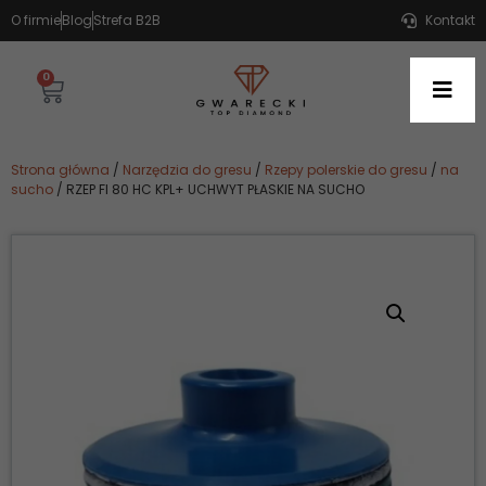
O firmie
Blog
Strefa B2B
Kontakt
0
Strona główna
/
Narzędzia do gresu
/
Rzepy polerskie do gresu
/
na
sucho
/ RZEP FI 80 HC KPL+ UCHWYT PŁASKIE NA SUCHO