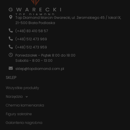
Statystyka
Abyśmy mogli
Top Diamond Marcin Gwarecki, ul. Żeromskiego 45 / lokal IX,
poprawić
21-500 Biała Podlaska
funkcjonalność
(+48) 83 410 58 57
i strukturę
strony
(+48) 512 473 969
internetowej,
na podstawie
(+48) 512 473 959
tego, jak
Poniedziałek – Piątek 8:00 do 18:00
strona jest
Sobota - 8:00 - 13:00
używana.
sklep@topdiamond.com.pl
SKLEP
Doświadczenie
Aby nasza
Wszystkie produkty
strona
internetowa
Narzędzia
działała jak
najlepiej
Chemia kamieniarska
podczas
Figury sakralne
twojego
przejścia na nią.
Galanteria nagrobna
Jeśli odrzucisz
te pliki cookie,