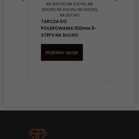
NA SUCHO
,
NA SUCHO
,
NA
N
SUCHO
,
NA SUCHO
,
NA SUCHO
,
SUC
NA SUCHO
TAR
TARCZA DO
POL
POLEROWANIA 100mm 5-
SHI
STEPS NA SUCHO
SU
W
Wybierz opcje
Konieczne
Te pliki cookie
nie są
opcjonalne. Są
one potrzebne
do
funkcjonowania
strony
internetowej.