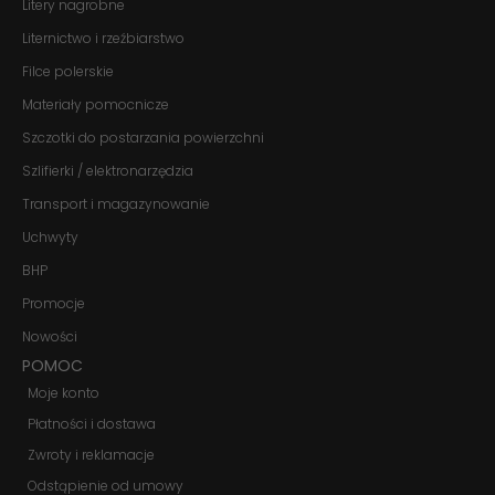
Litery nagrobne
niektóre funkcje
znikną ze strony
Liternictwo i rzeźbiarstwo
internetowej.
Filce polerskie
Materiały pomocnicze
Marketing
Szczotki do postarzania powierzchni
Udostępniając
swoje
Szlifierki / elektronarzędzia
zainteresowania i
zachowania
Transport i magazynowanie
podczas
Uchwyty
odwiedzania naszej
strony, zwiększasz
BHP
szansę na
zobaczenie
Promocje
spersonalizowanych
treści i ofert.
Nowości
POMOC
Moje konto
Płatności i dostawa
Zwroty i reklamacje
Odstąpienie od umowy