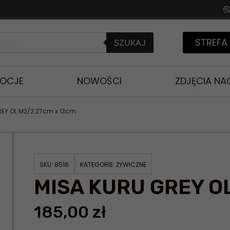
STREFA
SZUKAJ
OCJE
NOWOŚCI
ZDJĘCIA N
REY OL M2/2 27cm x 13cm
SKU:
8516
KATEGORIE:
ŻYWICZNE
MISA KURU GREY O
185,00
zł