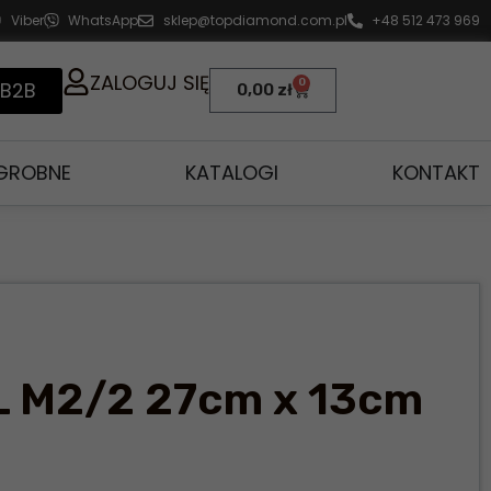
Viber
WhatsApp
sklep@topdiamond.com.pl
+48 512 473 969
ZALOGUJ SIĘ
0
 B2B
0,00
zł
AGROBNE
KATALOGI
KONTAKT
L M2/2 27cm x 13cm