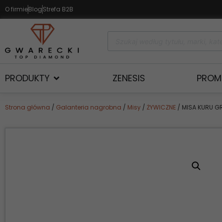
O firmie
Blog
Strefa B2B
PRODUKTY
ZENESIS
PROM
Strona główna
/
Galanteria nagrobna
/
Misy
/
ŻYWICZNE
/ MISA KURU G