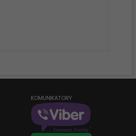
D
KOMUNIKATORY