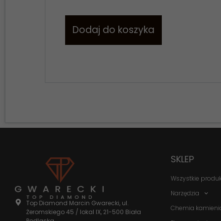
Dodaj do koszyka
SKLEP
Wszystkie produ
Narzędzia
Top Diamond Marcin Gwarecki, ul.
Chemia kamieni
Żeromskiego 45 / lokal IX, 21-500 Biała
Podlaska