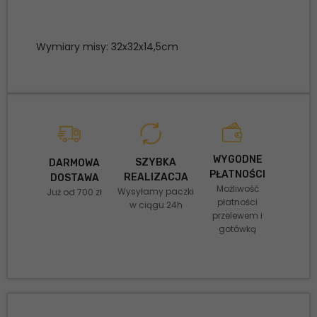
Wymiary misy: 32x32x14,5cm
WYGODNE
SZYBKA
DARMOWA
PŁATNOŚCI
REALIZACJA
DOSTAWA
Możliwość
Wysyłamy paczki
Już od 700 zł
płatności
w ciągu 24h
przelewem i
gotówką