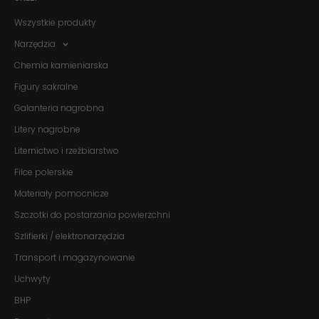
podczas
Wszystkie produkty
twojego
przejścia na nią.
Narzędzia
Jeśli odrzucisz
te pliki cookie,
Chemia kamieniarska
niektóre funkcje
znikną ze strony
Figury sakralne
internetowej.
Galanteria nagrobna
Litery nagrobne
Marketing
Liternictwo i rzeźbiarstwo
Udostępniając
swoje
Filce polerskie
zainteresowania i
zachowania
Materiały pomocnicze
podczas
Szczotki do postarzania powierzchni
odwiedzania naszej
strony, zwiększasz
Szlifierki / elektronarzędzia
szansę na
zobaczenie
Transport i magazynowanie
spersonalizowanych
treści i ofert.
Uchwyty
BHP