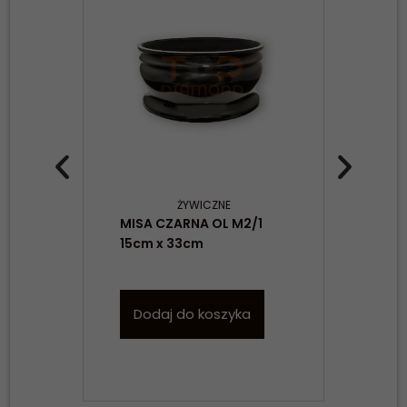
ŻYWICZNE
MISA CZARNA OL M2/1
MIS
15cm x 33cm
Dodaj do koszyka
D
Konieczne
Te pliki cookie
nie są
opcjonalne. Są
one potrzebne