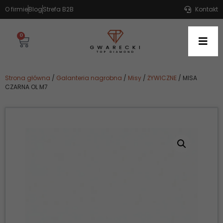
O firmie
Blog
Strefa B2B
Kontakt
0
Strona główna
/
Galanteria nagrobna
/
Misy
/
ŻYWICZNE
/ MISA
CZARNA OL M7