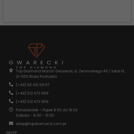
do
funkcjonowania
strony
internetowej.
Statystyka
Abyśmy mogli
poprawić
funkcjonalność
i strukturę
strony
internetowej,
Top Diamond Marcin Gwarecki, ul. Żeromskiego 45 / lokal IX,
na podstawie
21-500 Biała Podlaska
tego, jak
strona jest
(+48) 83 410 58 57
używana.
(+48) 512 473 969
(+48) 512 473 959
Doświadczenie
Poniedziałek – Piątek 8:00 do 18:00
Aby nasza
Sobota - 8:00 - 13:00
strona
sklep@topdiamond.com.pl
internetowa
działała jak
SKLEP
najlepiej