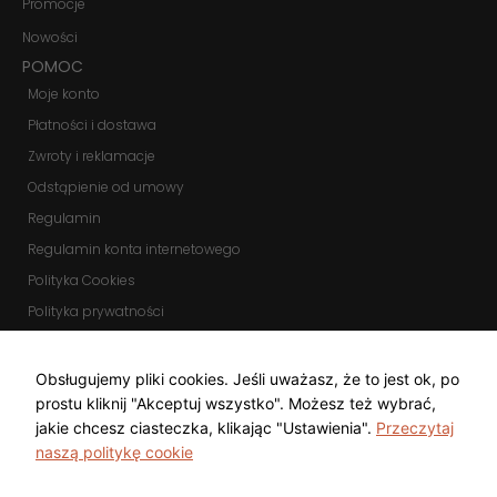
Promocje
Nowości
POMOC
Moje konto
Płatności i dostawa
Zwroty i reklamacje
Odstąpienie od umowy
Regulamin
Regulamin konta internetowego
Polityka Cookies
Polityka prywatności
Zmień ustawienia cookies
KOMUNIKATORY
Obsługujemy pliki cookies. Jeśli uważasz, że to jest ok, po
prostu kliknij "Akceptuj wszystko". Możesz też wybrać,
jakie chcesz ciasteczka, klikając "Ustawienia".
Przeczytaj
naszą politykę cookie