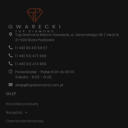
internetowej.
Statystyka
Abyśmy mogli
poprawić
funkcjonalność
Top Diamond Marcin Gwarecki, ul. Żeromskiego 45 / lokal IX,
i strukturę
21-500 Biała Podlaska
strony
(+48) 83 410 58 57
internetowej,
na podstawie
(+48) 512 473 969
tego, jak
strona jest
(+48) 512 473 959
używana.
Poniedziałek – Piątek 8:00 do 18:00
Sobota - 8:00 - 13:00
sklep@topdiamond.com.pl
Doświadczenie
Aby nasza
SKLEP
strona
internetowa
Wszystkie produkty
działała jak
najlepiej
Narzędzia
podczas
Chemia kamieniarska
twojego
przejścia na nią.