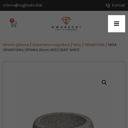
O firmie
Blog
Strefa B2B
Kontakt
0
Strona główna
/
Galanteria nagrobna
/
Misy
/
GRANITOWE
/ MISA
GRANITOWA OPONKA 30cm WISCOUNT WHITE