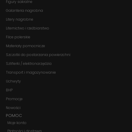
Figury sakralne
Jeśli odrzucisz
te pliki cookie,
Galanteria nagrobna
niektóre funkcje
znikną ze strony
Litery nagrobne
internetowej.
Liternictwo i rzeźbiarstwo
Filce polerskie
Marketing
Materiały pomocnicze
Udostępniając
swoje
Szczotki do postarzania powierzchni
zainteresowania i
zachowania
Szlifierki / elektronarzędzia
podczas
Transport i magazynowanie
odwiedzania naszej
strony, zwiększasz
Uchwyty
szansę na
zobaczenie
BHP
spersonalizowanych
treści i ofert.
Promocje
Nowości
POMOC
Moje konto
Płatności i dostawa