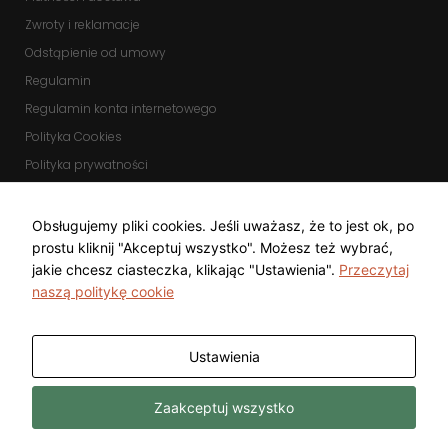
Zwroty i reklamacje
Odstąpienie od umowy
Regulamin
Regulamin konta internetowego
Polityka Cookies
Polityka prywatności
Zmień ustawienia cookies
KOMUNIKATORY
Obsługujemy pliki cookies. Jeśli uważasz, że to jest ok, po
prostu kliknij "Akceptuj wszystko". Możesz też wybrać,
jakie chcesz ciasteczka, klikając "Ustawienia".
Przeczytaj
naszą politykę cookie
Ustawienia
Copyright © 2025 Top Diamond Marcin
Wykonanie
Zaakceptuj wszystko
Gwarecki
Freeline