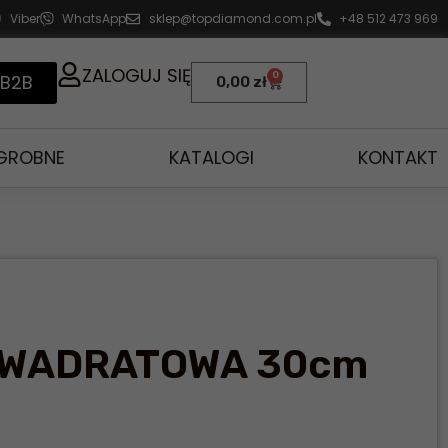
Viber
WhatsApp
sklep@topdiamond.com.pl
+48 512 473 969
ZALOGUJ SIĘ
0
 B2B
0,00
zł
AGROBNE
KATALOGI
KONTAKT
KWADRATOWA 30cm