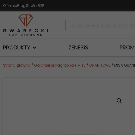
O firmie
Blog
Strefa B2B
PRODUKTY
ZENESIS
PROM
Strona główna
/
Galanteria nagrobna
/
Misy
/
GRANITOWE
/ MISA GRA