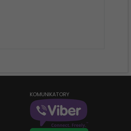
D
KOMUNIKATORY