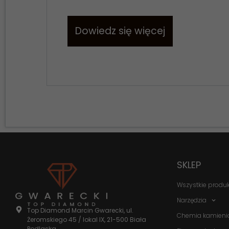
Dowiedz się więcej
SKLEP
Wszystkie produ
Narzędzia
Top Diamond Marcin Gwarecki, ul.
Chemia kamieni
Żeromskiego 45 / lokal IX, 21-500 Biała
Podlaska