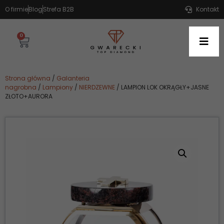
O firmie
Blog
Strefa B2B
Kontakt
0
Strona główna
/
Galanteria
nagrobna
/
Lampiony
/
NIERDZEWNE
/ LAMPION LOK OKRĄGŁY+JASNE
ZŁOTO+AURORA