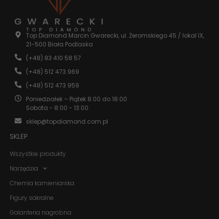
Statystyka
Abyśmy mogli
Top Diamond Marcin Gwarecki, ul. Żeromskiego 45 / lokal IX,
poprawić
21-500 Biała Podlaska
funkcjonalność
i strukturę
(+48) 83 410 58 57
strony
(+48) 512 473 969
internetowej,
na podstawie
(+48) 512 473 959
tego, jak
strona jest
Poniedziałek – Piątek 8:00 do 18:00
używana.
Sobota - 8:00 - 13:00
sklep@topdiamond.com.pl
SKLEP
Doświadczenie
Aby nasza
Wszystkie produkty
strona
internetowa
Narzędzia
działała jak
najlepiej
Chemia kamieniarska
podczas
twojego
Figury sakralne
przejścia na nią.
Jeśli odrzucisz
Galanteria nagrobna