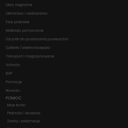
te pliki cookie,
Litery nagrobne
niektóre funkcje
znikną ze strony
Liternictwo i rzeźbiarstwo
internetowej.
Filce polerskie
Materiały pomocnicze
Marketing
Szczotki do postarzania powierzchni
Udostępniając
swoje
Szlifierki / elektronarzędzia
zainteresowania i
zachowania
Transport i magazynowanie
podczas
odwiedzania naszej
Uchwyty
strony, zwiększasz
szansę na
BHP
zobaczenie
Promocje
spersonalizowanych
treści i ofert.
Nowości
POMOC
Moje konto
Płatności i dostawa
Zwroty i reklamacje