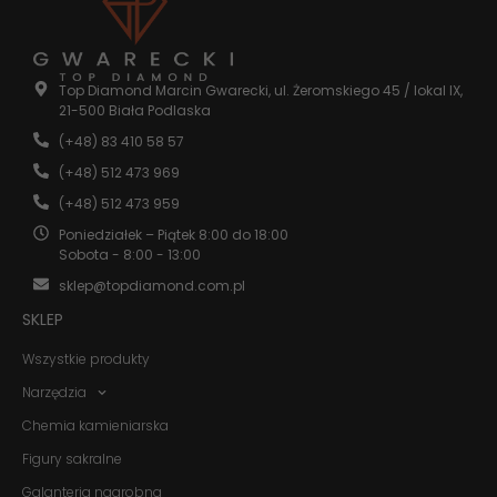
Statystyka
Abyśmy mogli
Top Diamond Marcin Gwarecki, ul. Żeromskiego 45 / lokal IX,
poprawić
21-500 Biała Podlaska
funkcjonalność
i strukturę
(+48) 83 410 58 57
strony
internetowej,
(+48) 512 473 969
na podstawie
(+48) 512 473 959
tego, jak
strona jest
Poniedziałek – Piątek 8:00 do 18:00
używana.
Sobota - 8:00 - 13:00
sklep@topdiamond.com.pl
Doświadczenie
SKLEP
Aby nasza
strona
Wszystkie produkty
internetowa
działała jak
Narzędzia
najlepiej
Chemia kamieniarska
podczas
twojego
Figury sakralne
przejścia na nią.
Jeśli odrzucisz
Galanteria nagrobna