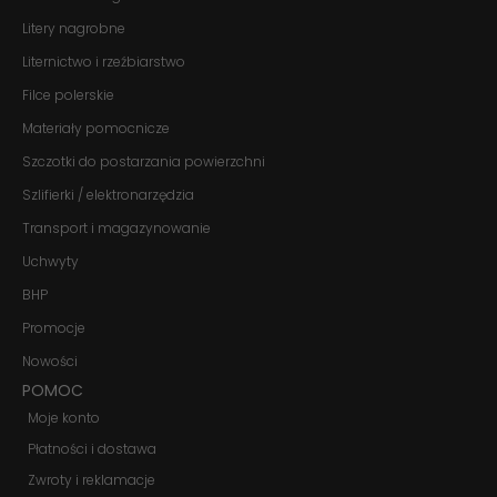
te pliki cookie,
niektóre funkcje
Litery nagrobne
znikną ze strony
Liternictwo i rzeźbiarstwo
internetowej.
Filce polerskie
Materiały pomocnicze
Marketing
Udostępniając
Szczotki do postarzania powierzchni
swoje
zainteresowania i
Szlifierki / elektronarzędzia
zachowania
Transport i magazynowanie
podczas
odwiedzania naszej
Uchwyty
strony, zwiększasz
szansę na
BHP
zobaczenie
spersonalizowanych
Promocje
treści i ofert.
Nowości
POMOC
Moje konto
Płatności i dostawa
Zwroty i reklamacje