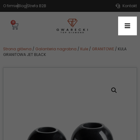
O firmie
Blog
Strefa B2B
Kontakt
0
Strona główna
/
Galanteria nagrobna
/
Kule
/
GRANITOWE
/ KULA
GRANITOWA JET BLACK