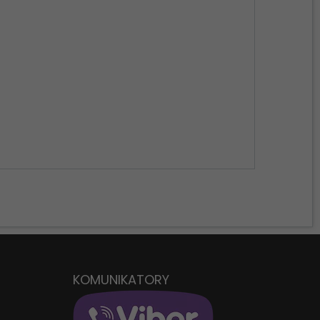
KRZ
W
KOMUNIKATORY