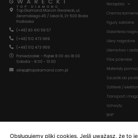
Narzędzia
Top Diamond Marcin Gwarecki, ul.
Chemia kamieni
Żeromskiego 45 / lokal IX, 21-500 Biała
Podlaska
Figury sakralne
(+48) 83 410 58 57
Galanteria nagr
(+48) 512 473 969
Litery nagrobne
(+48) 512 473 959
Liternictwo i rzeź
Poniedziałek – Piątek 8:00 do 18:00
Filce polerskie
Sobota - 8:00 - 13:00
Materiały pomoc
sklep@topdiamond.com.pl
Szczotki do post
Szlifierki / elektr
Transport i mag
Uchwyty
BHP
Promocje
Nowości
Obsługujemy pliki cookies. Jeśli uważasz, że to j