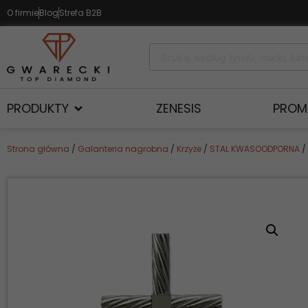
O firmie
Blog
Strefa B2B
PRODUKTY
ZENESIS
PROM
Strona główna
/
Galanteria nagrobna
/
Krzyże
/
STAL KWASOODPORNA
/