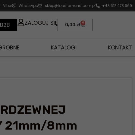
Viber
WhatsApp
sklep@topdiamond.com.pl
+48 512 473 969
ZALOGUJ SIĘ
0
 B2B
0,00
zł
AGROBNE
KATALOGI
KONTAKT
IERDZEWNEJ
RY 21mm/8mm