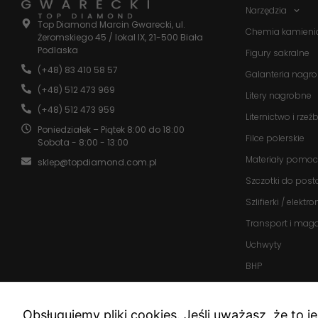
Narzędzia
Top Diamond Marcin Gwarecki, ul.
Chemia kamieni
Żeromskiego 45 / lokal IX, 21-500 Biała
Podlaska
Figury sakralne
(+48) 83 410 58 57
Galanteria nagr
(+48) 512 473 969
Litery nagrobne
(+48) 512 473 959
Liternictwo i rzeź
Poniedziałek – Piątek 8:00 do 18:00
Filce polerskie
Sobota - 8:00 - 13:00
Materiały pomoc
sklep@topdiamond.com.pl
Szczotki do post
Szlifierki / elektr
Transport i mag
Uchwyty
BHP
Promocje
Nowości
Obsługujemy pliki cookies. Jeśli uważasz, że to j