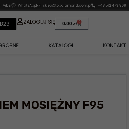
Viber
WhatsApp
sklep@topdiamond.com.pl
+48 512 473 969
ZALOGUJ SIĘ
0
 B2B
0,00
zł
AGROBNE
KATALOGI
KONTAKT
IEM MOSIĘŻNY F95