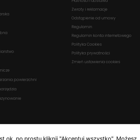
Płatności i dostawa
Statystyka
Zwroty i reklamacje
Abyśmy mogli
arska
poprawić
Odstąpienie od umowy
funkcjonalność
Regulamin
i strukturę
obna
Regulamin konta internetowego
strony
internetowej,
Polityka Cookies
na podstawie
biarstwo
Polityka prywatności
tego, jak
Zmień ustawienia cookies
strona jest
nicze
używana.
arzania powierzchni
onarzędzia
Doświadczenie
azynowanie
Aby nasza
strona
internetowa
działała jak
najlepiej
podczas
est ok, po prostu kliknij "Akceptuj wszystko". Możesz
twojego