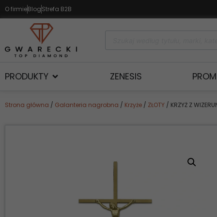
O firmie
Blog
Strefa B2B
PRODUKTY
ZENESIS
PROM
Strona główna
/
Galanteria nagrobna
/
Krzyże
/
ZŁOTY
/ KRZYŻ Z WIZERU