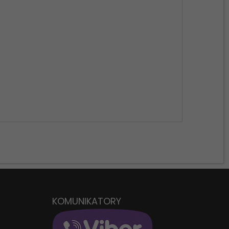
KR
D
KOMUNIKATORY