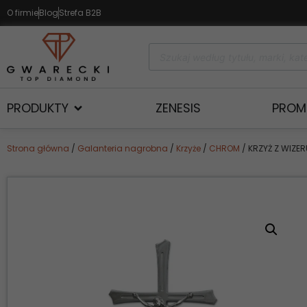
O firmie
Blog
Strefa B2B
PRODUKTY
ZENESIS
PROM
Strona główna
/
Galanteria nagrobna
/
Krzyże
/
CHROM
/ KRZYŻ Z WIZE