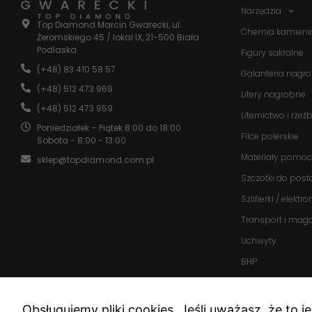
Narzędzia
Top Diamond Marcin Gwarecki, ul.
Chemia kamieni
Żeromskiego 45 / lokal IX, 21-500 Biała
Podlaska
Figury sakralne
(+48) 83 410 58 57
Galanteria nagr
(+48) 512 473 969
Litery nagrobne
(+48) 512 473 959
Liternictwo i rzeź
Poniedziałek – Piątek 8:00 do 18:00
Filce polerskie
Sobota - 8:00 - 13:00
Materiały pomoc
sklep@topdiamond.com.pl
Szczotki do post
Szlifierki / elektr
Transport i mag
Uchwyty
BHP
Promocje
Nowości
Obsługujemy pliki cookies. Jeśli uważasz, że to j