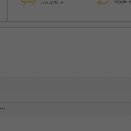
Wysyłamy
Już od 700 zł
cm