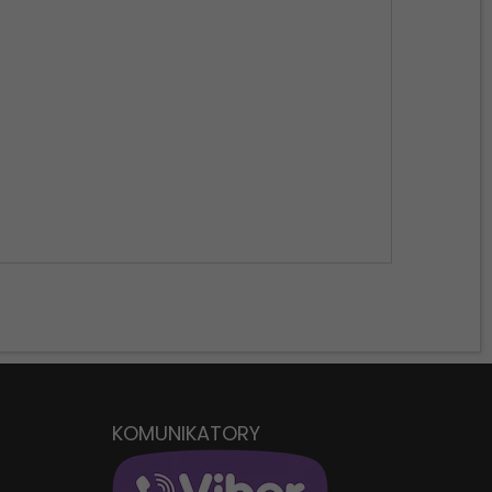
PO
D
KOMUNIKATORY