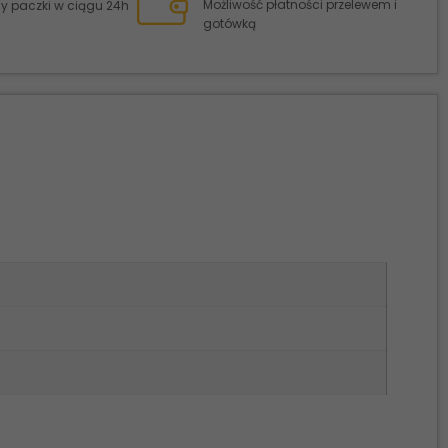
Możliwość płatności przelewem i
 paczki w ciągu 24h
gotówką