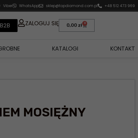
Viber
WhatsApp
sklep@topdiamond.com.pl
+48 512 473 969
ZALOGUJ SIĘ
0
 B2B
0,00
zł
AGROBNE
KATALOGI
KONTAKT
IEM MOSIĘŻNY