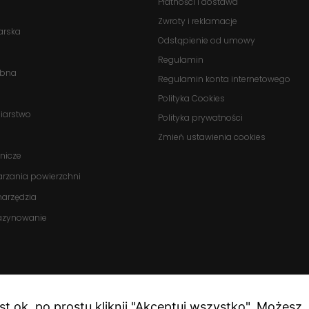
Płatności i dostawa
Statystyka
Zwroty i reklamacje
Abyśmy mogli
arska
poprawić
Odstąpienie od umowy
funkcjonalność
Regulamin
i strukturę
obna
Regulamin konta internetowego
strony
internetowej,
Polityka Cookies
na podstawie
biarstwo
Polityka prywatności
tego, jak
Zmień ustawienia cookies
strona jest
używana.
nicze
arzania powierzchni
onarzędzia
Doświadczenie
azynowanie
Aby nasza
strona
internetowa
działała jak
najlepiej
podczas
twojego
est ok, po prostu kliknij "Akceptuj wszystko". Możesz