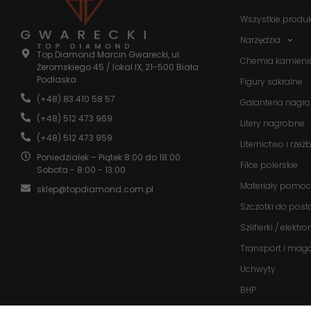
Wszystkie produ
Narzędzia
Top Diamond Marcin Gwarecki, ul.
Chemia kamieni
Żeromskiego 45 / lokal IX, 21-500 Biała
Podlaska
Figury sakralne
(+48) 83 410 58 57
Galanteria nagr
(+48) 512 473 969
Litery nagrobne
(+48) 512 473 959
Liternictwo i rzeź
Poniedziałek – Piątek 8:00 do 18:00
Filce polerskie
Sobota - 8:00 - 13:00
Materiały pomoc
sklep@topdiamond.com.pl
Szczotki do post
Szlifierki / elektr
Transport i mag
Uchwyty
BHP
Promocje