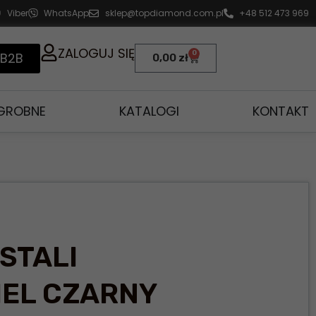
Viber
WhatsApp
sklep@topdiamond.com.pl
+48 512 473 969
ZALOGUJ SIĘ
0
 B2B
0,00
zł
AGROBNE
KATALOGI
KONTAKT
STALI
IEL CZARNY