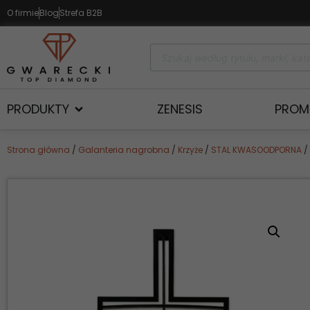
O firmie
Blog
Strefa B2B
PRODUKTY
ZENESIS
PROM
Strona główna
/
Galanteria nagrobna
/
Krzyże
/
STAL KWASOODPORNA
/