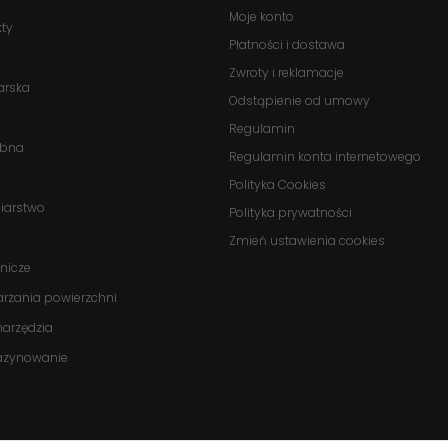
Moje konto
kty
Statystyka
Płatności i dostawa
Abyśmy mogli
Zwroty i reklamacje
poprawić
arska
funkcjonalność
Odstąpienie od umowy
i strukturę
Regulamin
strony
obna
Regulamin konta internetowego
internetowej,
na podstawie
Polityka Cookies
tego, jak
biarstwo
Polityka prywatności
strona jest
Zmień ustawienia cookies
używana.
nicze
arzania powierzchni
Doświadczenie
onarzędzia
Aby nasza
azynowanie
strona
internetowa
działała jak
najlepiej
podczas