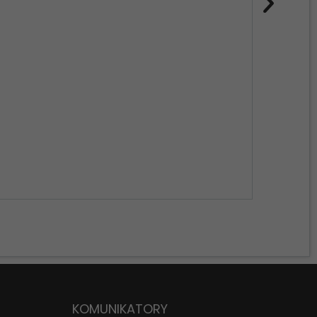
KR
D
KOMUNIKATORY