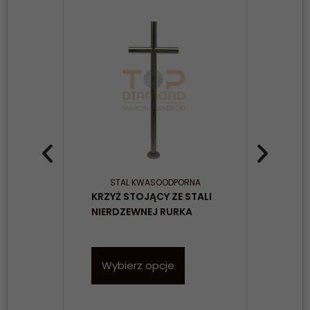
STAL KWASOODPORNA
KRZYŻ STOJĄCY ZE STALI
KRZY
NIERDZEWNEJ RURKA
NIE
Wybierz opcje
W
Konieczne
Te pliki cookie
nie są
opcjonalne. Są