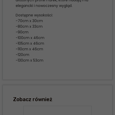
ułożonych profili i rurek, które nadają mu
elegancki i nowoczesny wygląd.
Dostępne wysokości:
-70cm x 30cm
-80cm x 33cm
-90cm
-100cm x 46cm
-105cm x 46cm
-110cm x 46cm
-120cm
-130cm x 53cm
Zobacz również