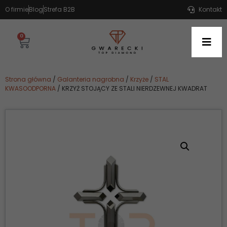
O firmie
Blog
Strefa B2B
Kontakt
0
Strona główna
/
Galanteria nagrobna
/
Krzyże
/
STAL
KWASOODPORNA
/ KRZYŻ STOJĄCY ZE STALI NIERDZEWNEJ KWADRAT