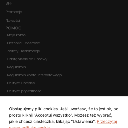
BHP
Promocje
Nowości
POMOC
Moje konto
Płatności i dostawa
Zwroty i reklamacje
Odstąpienie od umowy
Regulamin
Regulamin konta internetowego
Polityka Cookies
Polityka prywatności
Zmień ustawienia cookies
KOMUNIKATORY
Obsługujemy pliki cookies. Jeśli uważasz, że to jest ok, po
prostu kliknij "Akceptuj wszystko". Możesz też wybrać,
jakie chcesz ciasteczka, klikając "Ustawienia".
Przeczytaj
naszą politykę cookie