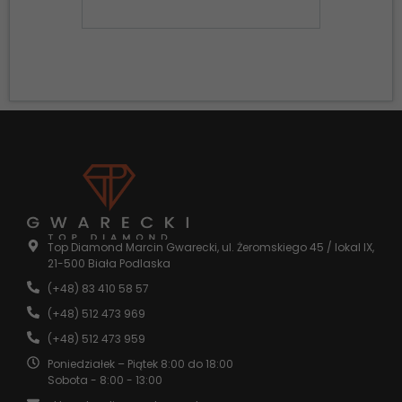
one potrzebne
do
funkcjonowania
strony
internetowej.
Statystyka
Abyśmy mogli
poprawić
funkcjonalność
i strukturę
strony
internetowej,
na podstawie
Top Diamond Marcin Gwarecki, ul. Żeromskiego 45 / lokal IX,
tego, jak
21-500 Biała Podlaska
strona jest
używana.
(+48) 83 410 58 57
(+48) 512 473 969
(+48) 512 473 959
Doświadczenie
Aby nasza
Poniedziałek – Piątek 8:00 do 18:00
strona
Sobota - 8:00 - 13:00
internetowa