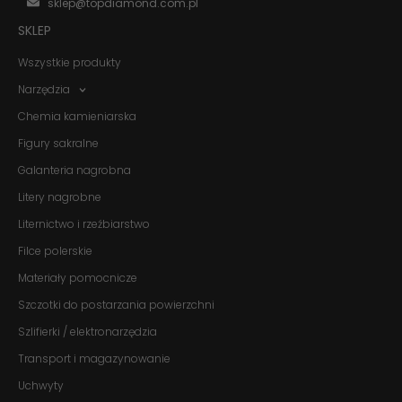
działała jak
sklep@topdiamond.com.pl
najlepiej
SKLEP
podczas
twojego
Wszystkie produkty
przejścia na nią.
Jeśli odrzucisz
Narzędzia
te pliki cookie,
niektóre funkcje
Chemia kamieniarska
znikną ze strony
internetowej.
Figury sakralne
Galanteria nagrobna
Marketing
Litery nagrobne
Udostępniając
Liternictwo i rzeźbiarstwo
swoje
zainteresowania i
Filce polerskie
zachowania
podczas
Materiały pomocnicze
odwiedzania naszej
Szczotki do postarzania powierzchni
strony, zwiększasz
szansę na
Szlifierki / elektronarzędzia
zobaczenie
spersonalizowanych
Transport i magazynowanie
treści i ofert.
Uchwyty